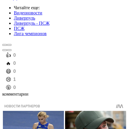
Читайте еще
:
Видеоновости
Ливерпуль
Ливерпуль - ПСЖ
ПСЖ
Лига чемпионов
️👍
0
️🔥
0
️😄
0
️😢
1
️🤬
0
комментарии