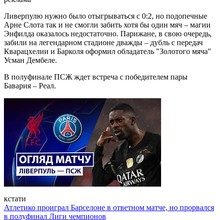
Ливерпулю нужно было отыгрываться с 0:2, но подопечные
Арне Слота так и не смогли забить хотя бы один мяч – магии
Энфилда оказалось недостаточно. Парижане, в свою очередь,
забили на легендарном стадионе дважды – дубль с передач
Кварацхелии и Барколя оформил обладатель "Золотого мяча"
Усман Дембеле.
В полуфинале ПСЖ ждет встреча с победителем пары
Бавария – Реал.
кстати
Атлетико проиграл Барселоне в ответном матче, но прорвался
в полуфинал Лиги чемпионов