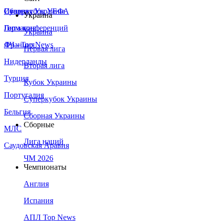
Сборная Украины
Италия
Суперкубок УЕФА
Украина
Германия
Лига конференций
Украина
Франция
ЛЧ - Top News
Первая лига
Нидерланды
Вторая лига
Турция
Кубок Украины
Португалия
Суперкубок Украины
Бельгия
Сборная Украины
Сборные
МЛС
Лига наций
Саудовская Аравия
ЧМ 2026
Чемпионаты
Англия
Испания
АПЛ Top News