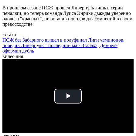
В прошлом сезоне ПСЖ прошел Ливерпуль лишь в серии
пенальти, но теперь команда Луиса Энрике дважды уверенно
одолела "красных", не оставив поводов для сомнений в своем
превосходстве.
кстати
ПСЖ без Забарного вышел в полуфинал Лиги чемпионов,
победив Ливерпуль – последний матч Салаха, Дембеле
оформил дубль
видео дня
Play
Video
реклама