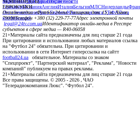
политика
Украина
ЧЕМПИОНАТЫ
Первая лига
Структура собственности
Вторая лига
Германия
ЕВРОКУБКИ
Испания
Англия
Италия
Бельгия
МЛС
Нидерланды
Фран
Лига чемпионов
Онлайн-медиа «Футбол 24»
Лига Европы
пл. Галицкая, дом. 15, м. Львов,
Юношеская лига УЕФА
Лига
конференций
79008
Телефон +380 (32) 229-77-77
Адрес электронной почты
legal@24tv.com.ua
Идентификатор онлайн-медиа в Реестре
субъектов в сфере медиа — R40-06058
21+
Материалы сайта предназначены для лиц старше 21 года
При цитировании и использовании любых материалов ссылка
на "Футбол 24" обязательна. При цитировании и
использовании в сети Интернет гиперссылка на сайтт
football24.ua
обязательное. Материалы со знаком
"Спецпроект", "Партнерский материал", "Реклама", "Новости
компаний" публикуем на правах рекламы.
21+
Материалы сайта предназначены для лиц старше 21 года
Все права защищены. © 2005 -
2026
, ЧАО
"Телерадиокомпания Люкс". "Футбол 24".