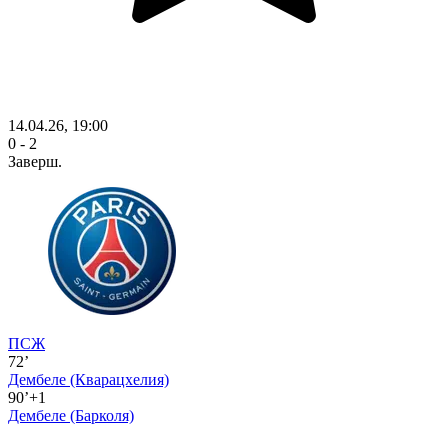
14.04.26, 19:00
0 - 2
Заверш.
ПСЖ
72’
Дембеле
(Кварацхелия)
90’+1
Дембеле
(Барколя)