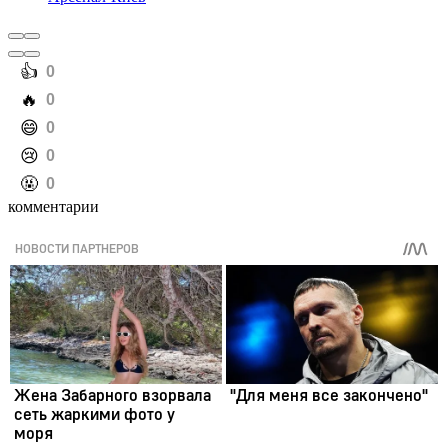
️👍
0
️🔥
0
️😄
0
️😢
0
️🤬
0
комментарии