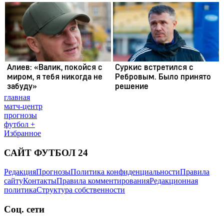
главная
матч-центр
прогнозы
футбол +
Избранное
САЙТ ФУТБОЛ 24
Редакция
Прогнозы
Политика конфиденциальности
Правила
сайту
Контакты
Правила комментирования
Редакционная
политика
Структура собственности
Соц. сети