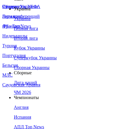
Сборная Украины
Италия
Суперкубок УЕФА
Украина
Германия
Лига конференций
Украина
Франция
ЛЧ - Top News
Первая лига
Нидерланды
Вторая лига
Турция
Кубок Украины
Португалия
Суперкубок Украины
Бельгия
Сборная Украины
Сборные
МЛС
Лига наций
Саудовская Аравия
ЧМ 2026
Чемпионаты
Англия
Испания
АПЛ Top News