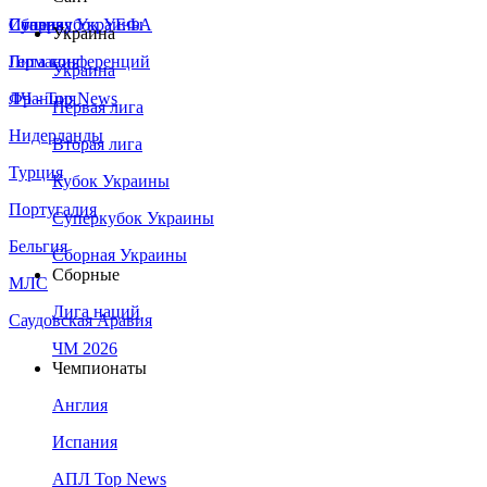
Сборная Украины
Италия
Суперкубок УЕФА
Украина
Германия
Лига конференций
Украина
Франция
ЛЧ - Top News
Первая лига
Нидерланды
Вторая лига
Турция
Кубок Украины
Португалия
Суперкубок Украины
Бельгия
Сборная Украины
Сборные
МЛС
Лига наций
Саудовская Аравия
ЧМ 2026
Чемпионаты
Англия
Испания
АПЛ Top News