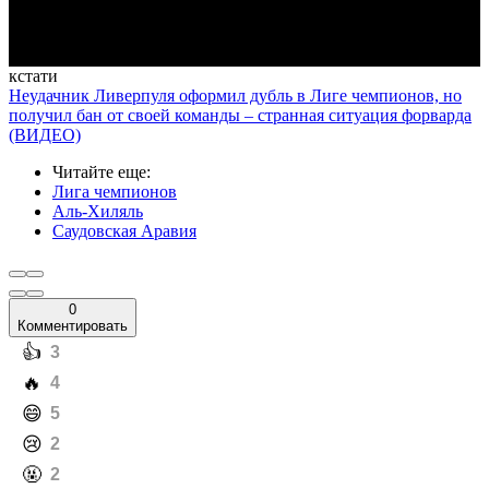
Video
кстати
Неудачник Ливерпуля оформил дубль в Лиге чемпионов, но
получил бан от своей команды – странная ситуация форварда
(ВИДЕО)
Читайте еще
:
Лига чемпионов
Аль-Хиляль
Саудовская Аравия
0
Комментировать
️👍
3
️🔥
4
️😄
5
️😢
2
️🤬
2