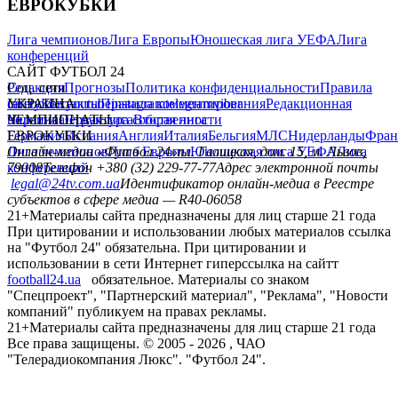
ЕВРОКУБКИ
Лига чемпионов
Лига Европы
Юношеская лига УЕФА
Лига
конференций
САЙТ ФУТБОЛ 24
Редакция
Соц. сети
Прогнозы
Политика конфиденциальности
Правила
сайту
facebook
УКРАИНА
Контакты
x
youtube
Правила комментирования
instagram
telegram
viber
Редакционная
политика
Украина
ЧЕМПИОНАТЫ
Первая лига
Структура собственности
Вторая лига
Германия
ЕВРОКУБКИ
Испания
Англия
Италия
Бельгия
МЛС
Нидерланды
Фран
Лига чемпионов
Онлайн-медиа «Футбол 24»
Лига Европы
пл. Галицкая, дом. 15, м. Львов,
Юношеская лига УЕФА
Лига
конференций
79008
Телефон +380 (32) 229-77-77
Адрес электронной почты
legal@24tv.com.ua
Идентификатор онлайн-медиа в Реестре
субъектов в сфере медиа — R40-06058
21+
Материалы сайта предназначены для лиц старше 21 года
При цитировании и использовании любых материалов ссылка
на "Футбол 24" обязательна. При цитировании и
использовании в сети Интернет гиперссылка на сайтт
football24.ua
обязательное. Материалы со знаком
"Спецпроект", "Партнерский материал", "Реклама", "Новости
компаний" публикуем на правах рекламы.
21+
Материалы сайта предназначены для лиц старше 21 года
Все права защищены. © 2005 -
2026
, ЧАО
"Телерадиокомпания Люкс". "Футбол 24".