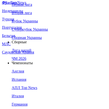
Франция
ЛЧ - Top News
Первая лига
Нидерланды
Вторая лига
Турция
Кубок Украины
Португалия
Суперкубок Украины
Бельгия
Сборная Украины
Сборные
МЛС
Лига наций
Саудовская Аравия
ЧМ 2026
Чемпионаты
Англия
Испания
АПЛ Top News
Италия
Германия