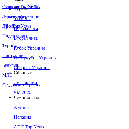
Сборная Украины
Италия
Суперкубок УЕФА
Украина
Германия
Лига конференций
Украина
Франция
ЛЧ - Top News
Первая лига
Нидерланды
Вторая лига
Турция
Кубок Украины
Португалия
Суперкубок Украины
Бельгия
Сборная Украины
Сборные
МЛС
Лига наций
Саудовская Аравия
ЧМ 2026
Чемпионаты
Англия
Испания
АПЛ Top News