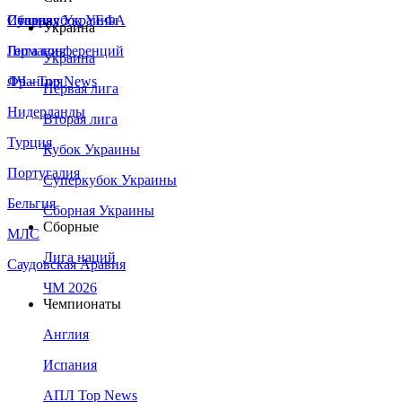
Сборная Украины
Италия
Суперкубок УЕФА
Украина
Германия
Лига конференций
Украина
Франция
ЛЧ - Top News
Первая лига
Нидерланды
Вторая лига
Турция
Кубок Украины
Португалия
Суперкубок Украины
Бельгия
Сборная Украины
Сборные
МЛС
Лига наций
Саудовская Аравия
ЧМ 2026
Чемпионаты
Англия
Испания
АПЛ Top News