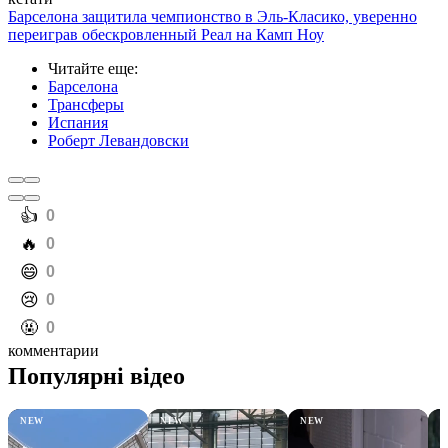
Барселона защитила чемпионство в Эль-Класико, уверенно
переиграв обескровленный Реал на Камп Ноу
Читайте еще
:
Барселона
Трансферы
Испания
Роберт Левандовски
️👍
0
️🔥
0
️😄
0
️😢
0
️🤬
0
комментарии