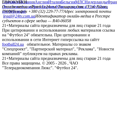
Германия
ЕВРОКУБКИ
Испания
Англия
Италия
Бельгия
МЛС
Нидерланды
Фран
Лига чемпионов
Онлайн-медиа «Футбол 24»
Лига Европы
пл. Галицкая, дом. 15, м. Львов,
Юношеская лига УЕФА
Лига
конференций
79008
Телефон +380 (32) 229-77-77
Адрес электронной почты
legal@24tv.com.ua
Идентификатор онлайн-медиа в Реестре
субъектов в сфере медиа — R40-06058
21+
Материалы сайта предназначены для лиц старше 21 года
При цитировании и использовании любых материалов ссылка
на "Футбол 24" обязательна. При цитировании и
использовании в сети Интернет гиперссылка на сайтт
football24.ua
обязательное. Материалы со знаком
"Спецпроект", "Партнерский материал", "Реклама", "Новости
компаний" публикуем на правах рекламы.
21+
Материалы сайта предназначены для лиц старше 21 года
Все права защищены. © 2005 -
2026
, ЧАО
"Телерадиокомпания Люкс". "Футбол 24".