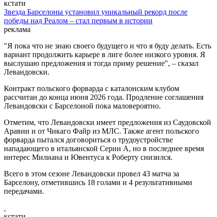
кстати
Звезда Барселоны установил уникальный рекорд после
победы над Реалом – стал первым в истории
реклама
"Я пока что не знаю своего будущего и что я буду делать. Есть
вариант продолжить карьере в лиге более низкого уровня. Я
выслушаю предложения и тогда приму решение", – сказал
Левандовски.
Контракт польского форварда с каталонским клубом
рассчитан до конца июня 2026 года. Продление соглашения
Левандовски с Барселоной пока маловероятно.
Отметим, что Левандовски имеет предложения из Саудовской
Аравии и от Чикаго Файр из МЛС. Также агент польского
форварда пытался договориться о трудоустройстве
нападающего в итальянской Серии А, но в последнее время
интерес Милиана и Ювентуса к Роберту снизился.
Всего в этом сезоне Левандовски провел 43 матча за
Барселону, отметившись 18 голами и 4 результативными
передачами.
кстати