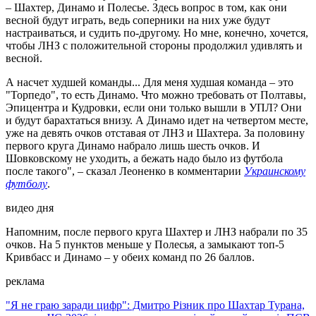
– Шахтер, Динамо и Полесье. Здесь вопрос в том, как они
весной будут играть, ведь соперники на них уже будут
настраиваться, и судить по-другому. Но мне, конечно, хочется,
чтобы ЛНЗ с положительной стороны продолжил удивлять и
весной.
А насчет худшей команды... Для меня худшая команда – это
"Торпедо", то есть Динамо. Что можно требовать от Полтавы,
Эпицентра и Кудровки, если они только вышли в УПЛ? Они
и будут барахтаться внизу. А Динамо идет на четвертом месте,
уже на девять очков отставая от ЛНЗ и Шахтера. За половину
первого круга Динамо набрало лишь шесть очков. И
Шовковскому не уходить, а бежать надо было из футбола
после такого", – сказал Леоненко в комментарии
Украинскому
футболу
.
видео дня
Напомним, после первого круга Шахтер и ЛНЗ набрали по 35
очков. На 5 пунктов меньше у Полесья, а замыкают топ-5
Кривбасс и Динамо – у обеих команд по 26 баллов.
реклама
"Я не граю заради цифр": Дмитро Різник про Шахтар Турана,