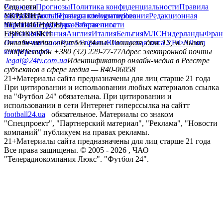
Редакция
Соц. сети
Прогнозы
Политика конфиденциальности
Правила
сайту
facebook
УКРАИНА
Контакты
x
youtube
Правила комментирования
instagram
telegram
viber
Редакционная
политика
Украина
ЧЕМПИОНАТЫ
Первая лига
Структура собственности
Вторая лига
Германия
ЕВРОКУБКИ
Испания
Англия
Италия
Бельгия
МЛС
Нидерланды
Фран
Лига чемпионов
Онлайн-медиа «Футбол 24»
Лига Европы
пл. Галицкая, дом. 15, м. Львов,
Юношеская лига УЕФА
Лига
конференций
79008
Телефон +380 (32) 229-77-77
Адрес электронной почты
legal@24tv.com.ua
Идентификатор онлайн-медиа в Реестре
субъектов в сфере медиа — R40-06058
21+
Материалы сайта предназначены для лиц старше 21 года
При цитировании и использовании любых материалов ссылка
на "Футбол 24" обязательна. При цитировании и
использовании в сети Интернет гиперссылка на сайтт
football24.ua
обязательное. Материалы со знаком
"Спецпроект", "Партнерский материал", "Реклама", "Новости
компаний" публикуем на правах рекламы.
21+
Материалы сайта предназначены для лиц старше 21 года
Все права защищены. © 2005 -
2026
, ЧАО
"Телерадиокомпания Люкс". "Футбол 24".