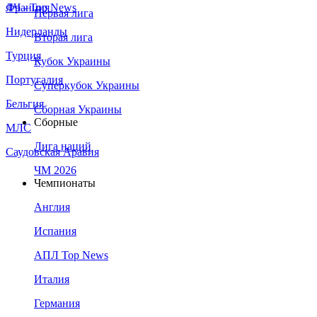
Франция
ЛЧ - Top News
Первая лига
Нидерланды
Вторая лига
Турция
Кубок Украины
Португалия
Суперкубок Украины
Бельгия
Сборная Украины
Сборные
МЛС
Лига наций
Саудовская Аравия
ЧМ 2026
Чемпионаты
Англия
Испания
АПЛ Top News
Италия
Германия