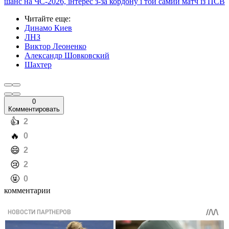
шанс на ЧС-2026, інтерес з-за кордону і той самий матч із ПСВ
Читайте еще
:
Динамо Киев
ЛНЗ
Виктор Леоненко
Александр Шовковский
Шахтер
0
Комментировать
️👍
2
️🔥
0
️😄
2
️😢
2
️🤬
0
комментарии