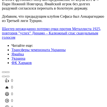
Пари Нижний Новгород. Ямайский игрок без долгих
раздумий согласился переехать в болотную державу.
Добавим, что предыдущим клубом Сефаса был Анкарагюджю
из Третьей лиги Турции.
Шахтер неожиданно потерял очки против Металлиста 1925,
повторив "успех" Динамо – Калюжный спас скандальным
голосом
Читайте еще
:
Трансферы чемпионата Украины
Ямайка
Украина
ФК Харьков
️👍
0
️🔥
0
️😄
0
️😢
0