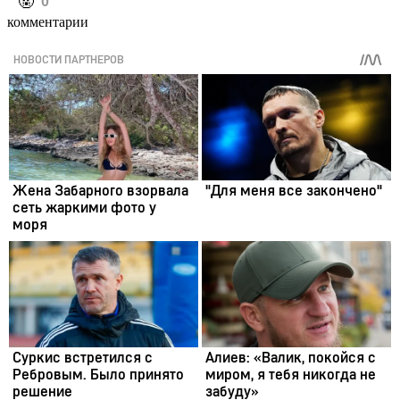
️🤬
0
комментарии