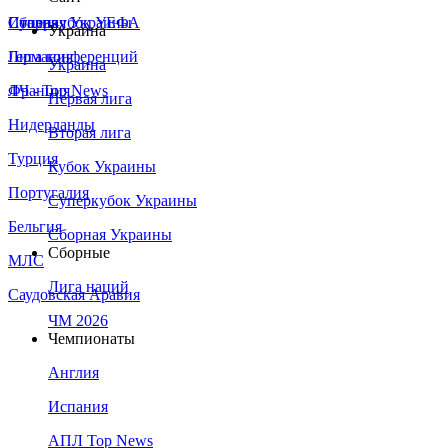
Сборная Украины
Италия
Суперкубок УЕФА
Украина
Германия
Лига конференций
Украина
Франция
ЛЧ - Top News
Первая лига
Нидерланды
Вторая лига
Турция
Кубок Украины
Португалия
Суперкубок Украины
Бельгия
Сборная Украины
Сборные
МЛС
Лига наций
Саудовская Аравия
ЧМ 2026
Чемпионаты
Англия
Испания
АПЛ Top News