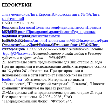
ЕВРОКУБКИ
Лига чемпионов
Лига Европы
Юношеская лига УЕФА
Лига
конференций
САЙТ ФУТБОЛ 24
Редакция
Соц. сети
Прогнозы
Политика конфиденциальности
Правила
сайту
facebook
УКРАИНА
Контакты
x
youtube
Правила комментирования
instagram
telegram
viber
Редакционная
политика
Украина
ЧЕМПИОНАТЫ
Первая лига
Структура собственности
Вторая лига
Германия
ЕВРОКУБКИ
Испания
Англия
Италия
Бельгия
МЛС
Нидерланды
Фран
Лига чемпионов
Онлайн-медиа «Футбол 24»
Лига Европы
пл. Галицкая, дом. 15, м. Львов,
Юношеская лига УЕФА
Лига
конференций
79008
Телефон +380 (32) 229-77-77
Адрес электронной почты
legal@24tv.com.ua
Идентификатор онлайн-медиа в Реестре
субъектов в сфере медиа — R40-06058
21+
Материалы сайта предназначены для лиц старше 21 года
При цитировании и использовании любых материалов ссылка
на "Футбол 24" обязательна. При цитировании и
использовании в сети Интернет гиперссылка на сайтт
football24.ua
обязательное. Материалы со знаком
"Спецпроект", "Партнерский материал", "Реклама", "Новости
компаний" публикуем на правах рекламы.
21+
Материалы сайта предназначены для лиц старше 21 года
Все права защищены. © 2005 -
2026
, ЧАО
"Телерадиокомпания Люкс". "Футбол 24".