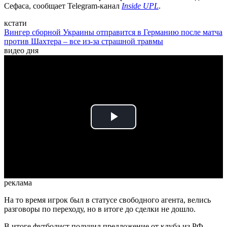
Сефаса, сообщает Telegram-канал
Inside UPL
.
кстати
Вингер сборной Украины отправится в Германию после матча
против Шахтера – все из-за страшной травмы
видео дня
Play
Video
реклама
На то время игрок был в статусе свободного агента, велись
разговоры по переходу, но в итоге до сделки не дошло.
В итоге футболист получил предложение от клуба из РФ –