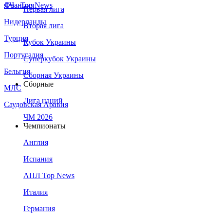
Франция
ЛЧ - Top News
Первая лига
Нидерланды
Вторая лига
Турция
Кубок Украины
Португалия
Суперкубок Украины
Бельгия
Сборная Украины
Сборные
МЛС
Лига наций
Саудовская Аравия
ЧМ 2026
Чемпионаты
Англия
Испания
АПЛ Top News
Италия
Германия