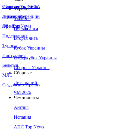
Сборная Украины
Италия
Суперкубок УЕФА
Украина
Германия
Лига конференций
Украина
Франция
ЛЧ - Top News
Первая лига
Нидерланды
Вторая лига
Турция
Кубок Украины
Португалия
Суперкубок Украины
Бельгия
Сборная Украины
Сборные
МЛС
Лига наций
Саудовская Аравия
ЧМ 2026
Чемпионаты
Англия
Испания
АПЛ Top News