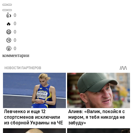
️👍
0
️🔥
0
️😄
0
️😢
0
️🤬
0
комментарии