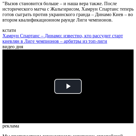
"Вызов становится больше – и наша вера также. После
исторического матча с Жальгирисом, Хамрун Спартанс теперь
готов сыграть против украинского гранда – Динамо Киев – во
втором квалификационном раунде Лиги чемпионов.
кстати
Хамрун Спартанс – Динамо: известно, кто рассудит старт
киевлян в Лиге чемпионов – арбитры из топ-лиги
видео дня
Play
Video
реклама