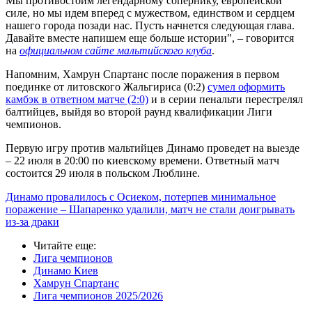
Мы противостоим легендарному сопернику, европейской
силе, но мы идем вперед с мужеством, единством и сердцем
нашего города позади нас. Пусть начнется следующая глава.
Давайте вместе напишем еще больше истории", – говорится
на
официальном сайте мальтийского клуба
.
Напомним, Хамрун Спартанс после поражения в первом
поединке от литовского Жальгириса (0:2)
сумел оформить
камбэк в ответном матче (2:0)
и в серии пенальти перестрелял
балтийцев, выйдя во второй раунд квалификации Лиги
чемпионов.
Первую игру против мальтийцев Динамо проведет на выезде
– 22 июля в 20:00 по киевскому времени. Ответный матч
состоится 29 июля в польском Люблине.
Динамо провалилось с Осиеком, потерпев минимальное
поражение – Шапаренко удалили, матч не стали доигрывать
из-за драки
Читайте еще
:
Лига чемпионов
Динамо Киев
Хамрун Спартанс
Лига чемпионов 2025/2026