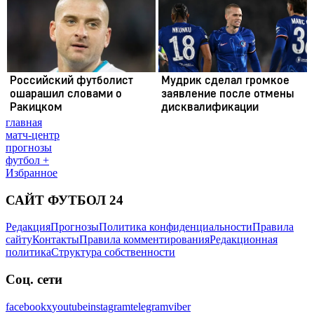
главная
матч-центр
прогнозы
футбол +
Избранное
САЙТ ФУТБОЛ 24
Редакция
Прогнозы
Политика конфиденциальности
Правила
сайту
Контакты
Правила комментирования
Редакционная
политика
Структура собственности
Соц. сети
facebook
x
youtube
instagram
telegram
viber