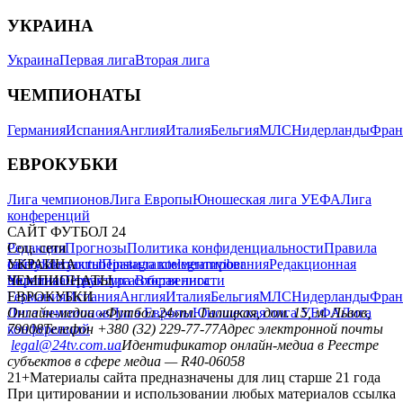
УКРАИНА
Украина
Первая лига
Вторая лига
ЧЕМПИОНАТЫ
Германия
Испания
Англия
Италия
Бельгия
МЛС
Нидерланды
Фран
ЕВРОКУБКИ
Лига чемпионов
Лига Европы
Юношеская лига УЕФА
Лига
конференций
САЙТ ФУТБОЛ 24
Редакция
Соц. сети
Прогнозы
Политика конфиденциальности
Правила
сайту
facebook
УКРАИНА
Контакты
x
youtube
Правила комментирования
instagram
telegram
viber
Редакционная
политика
Украина
ЧЕМПИОНАТЫ
Первая лига
Структура собственности
Вторая лига
Германия
ЕВРОКУБКИ
Испания
Англия
Италия
Бельгия
МЛС
Нидерланды
Фран
Лига чемпионов
Онлайн-медиа «Футбол 24»
Лига Европы
пл. Галицкая, дом. 15, м. Львов,
Юношеская лига УЕФА
Лига
конференций
79008
Телефон +380 (32) 229-77-77
Адрес электронной почты
legal@24tv.com.ua
Идентификатор онлайн-медиа в Реестре
субъектов в сфере медиа — R40-06058
21+
Материалы сайта предназначены для лиц старше 21 года
При цитировании и использовании любых материалов ссылка