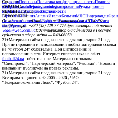
Редакция
Соц. сети
Прогнозы
Политика конфиденциальности
Правила
сайту
facebook
УКРАИНА
Контакты
x
youtube
Правила комментирования
instagram
telegram
viber
Редакционная
политика
Украина
ЧЕМПИОНАТЫ
Первая лига
Структура собственности
Вторая лига
Германия
ЕВРОКУБКИ
Испания
Англия
Италия
Бельгия
МЛС
Нидерланды
Фран
Лига чемпионов
Онлайн-медиа «Футбол 24»
Лига Европы
пл. Галицкая, дом. 15, м. Львов,
Юношеская лига УЕФА
Лига
конференций
79008
Телефон +380 (32) 229-77-77
Адрес электронной почты
legal@24tv.com.ua
Идентификатор онлайн-медиа в Реестре
субъектов в сфере медиа — R40-06058
21+
Материалы сайта предназначены для лиц старше 21 года
При цитировании и использовании любых материалов ссылка
на "Футбол 24" обязательна. При цитировании и
использовании в сети Интернет гиперссылка на сайтт
football24.ua
обязательное. Материалы со знаком
"Спецпроект", "Партнерский материал", "Реклама", "Новости
компаний" публикуем на правах рекламы.
21+
Материалы сайта предназначены для лиц старше 21 года
Все права защищены. © 2005 -
2026
, ЧАО
"Телерадиокомпания Люкс". "Футбол 24".