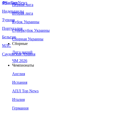
Франция
ЛЧ - Top News
Первая лига
Нидерланды
Вторая лига
Турция
Кубок Украины
Португалия
Суперкубок Украины
Бельгия
Сборная Украины
Сборные
МЛС
Лига наций
Саудовская Аравия
ЧМ 2026
Чемпионаты
Англия
Испания
АПЛ Top News
Италия
Германия