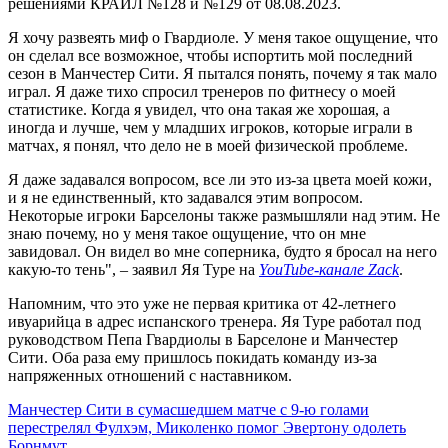
решениями КРАИЛ №128 и №129 от 08.08.2023.
Я хочу развеять миф о Гвардиоле. У меня такое ощущение, что
он сделал все возможное, чтобы испортить мой последний
сезон в Манчестер Сити. Я пытался понять, почему я так мало
играл. Я даже тихо спросил тренеров по фитнесу о моей
статистике. Когда я увидел, что она такая же хорошая, а
иногда и лучше, чем у младших игроков, которые играли в
матчах, я понял, что дело не в моей физической проблеме.
Я даже задавался вопросом, все ли это из-за цвета моей кожи,
и я не единственный, кто задавался этим вопросом.
Некоторые игроки Барселоны также размышляли над этим. Не
знаю почему, но у меня такое ощущение, что он мне
завидовал. Он видел во мне соперника, будто я бросал на него
какую-то тень", – заявил Яя Туре на
YouTube-канале Zack
.
Напомним, что это уже не первая критика от 42-летнего
ивуарийца в адрес испанского тренера. Яя Туре работал под
руководством Пепа Гвардиолы в Барселоне и Манчестер
Сити. Оба раза ему пришлось покидать команду из-за
напряженных отношений с наставником.
Манчестер Сити в сумасшедшем матче с 9-ю голами
перестрелял Фулхэм, Миколенко помог Эвертону одолеть
Борнмут