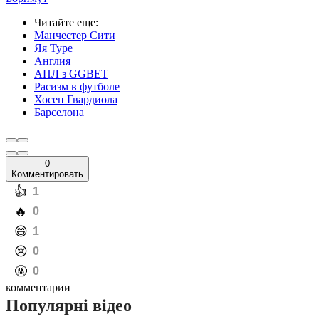
Читайте еще
:
Манчестер Сити
Яя Туре
Англия
АПЛ з GGBET
Расизм в футболе
Хосеп Гвардиола
Барселона
0
Комментировать
️👍
1
️🔥
0
️😄
1
️😢
0
️🤬
0
комментарии