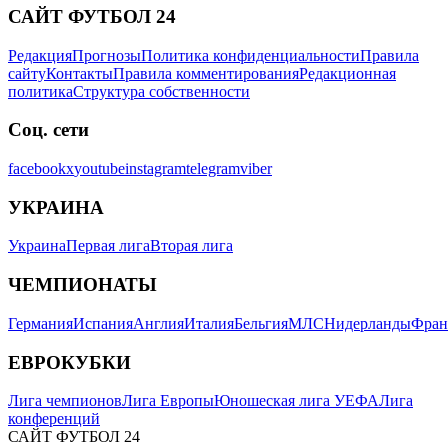
САЙТ ФУТБОЛ 24
Редакция
Прогнозы
Политика конфиденциальности
Правила
сайту
Контакты
Правила комментирования
Редакционная
политика
Структура собственности
Соц. сети
facebook
x
youtube
instagram
telegram
viber
УКРАИНА
Украина
Первая лига
Вторая лига
ЧЕМПИОНАТЫ
Германия
Испания
Англия
Италия
Бельгия
МЛС
Нидерланды
Фран
ЕВРОКУБКИ
Лига чемпионов
Лига Европы
Юношеская лига УЕФА
Лига
конференций
САЙТ ФУТБОЛ 24