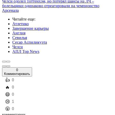
Челси одолел Тоттенхэм, но потерял шансы на ЛЧ –
болельщики одинаково отреагировали на чемпионство
Арсенала
Читайте еще
:
Атлетико
Завершение карьеры
Англия
Севилья
Сесар Аспиликуэта
Челси
АПЛ Top News
0
Комментировать
️👍
0
️🔥
0
️😄
0
️😢
1
️🤬
0
комментарии