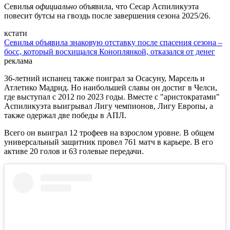
Севилья
официально
объявила, что Сесар Аспиликуэта
повесит бутсы на гвоздь после завершения сезона 2025/26.
кстати
Севилья объявила знаковую отставку после спасения сезона –
босс, который восхищался Коноплянкой, отказался от денег
реклама
36-летний испанец также поиграл за Осасуну, Марсель и
Атлетико Мадрид. Но наибольшей славы он достиг в Челси,
где выступал с 2012 по 2023 годы. Вместе с "аристократами"
Аспиликуэта выигрывал Лигу чемпионов, Лигу Европы, а
также одержал две победы в АПЛ.
Всего он выиграл 12 трофеев на взрослом уровне. В общем
универсальный защитник провел 761 матч в карьере. В его
активе 20 голов и 63 голевые передачи.