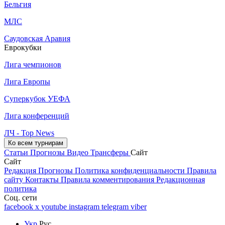
Бельгия
МЛС
Саудовская Аравия
Еврокубки
Лига чемпионов
Лига Европы
Суперкубок УЕФА
Лига конференций
ЛЧ - Top News
Ко всем турнирам
Статьи
Прогнозы
Видео
Трансферы
Сайт
Сайт
Редакция
Прогнозы
Политика конфиденциальности
Правила
сайту
Контакты
Правила комментирования
Редакционная
политика
Соц. сети
facebook
x
youtube
instagram
telegram
viber
Укр
Рус