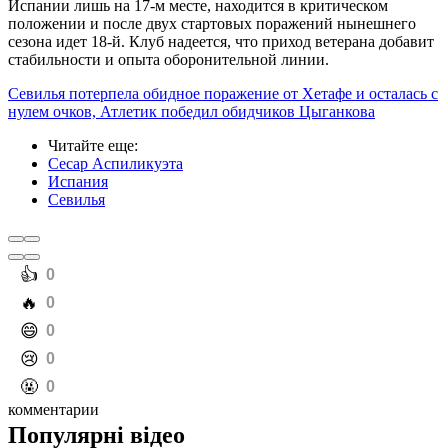
Испании лишь на 17-м месте, находится в критическом
положении и после двух стартовых поражений нынешнего
сезона идет 18-й. Клуб надеется, что приход ветерана добавит
стабильности и опыта оборонительной линии.
Севилья потерпела обидное поражение от Хетафе и осталась с
нулем очков, Атлетик победил обидчиков Цыганкова
Читайте еще
:
Сесар Аспиликуэта
Испания
Севилья
️👍
0
️🔥
0
️😄
0
️😢
0
️🤬
0
комментарии