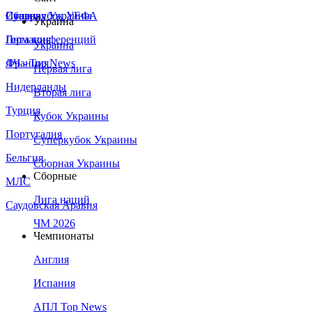
Сборная Украины
Италия
Суперкубок УЕФА
Украина
Германия
Лига конференций
Украина
Франция
ЛЧ - Top News
Первая лига
Нидерланды
Вторая лига
Турция
Кубок Украины
Португалия
Суперкубок Украины
Бельгия
Сборная Украины
Сборные
МЛС
Лига наций
Саудовская Аравия
ЧМ 2026
Чемпионаты
Англия
Испания
АПЛ Top News