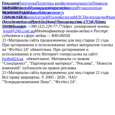
Редакция
Соц. сети
Прогнозы
Политика конфиденциальности
Правила
сайту
facebook
УКРАИНА
Контакты
x
youtube
Правила комментирования
instagram
telegram
viber
Редакционная
политика
Украина
ЧЕМПИОНАТЫ
Первая лига
Структура собственности
Вторая лига
Германия
ЕВРОКУБКИ
Испания
Англия
Италия
Бельгия
МЛС
Нидерланды
Фран
Лига чемпионов
Онлайн-медиа «Футбол 24»
Лига Европы
пл. Галицкая, дом. 15, м. Львов,
Юношеская лига УЕФА
Лига
конференций
79008
Телефон +380 (32) 229-77-77
Адрес электронной почты
legal@24tv.com.ua
Идентификатор онлайн-медиа в Реестре
субъектов в сфере медиа — R40-06058
21+
Материалы сайта предназначены для лиц старше 21 года
При цитировании и использовании любых материалов ссылка
на "Футбол 24" обязательна. При цитировании и
использовании в сети Интернет гиперссылка на сайтт
football24.ua
обязательное. Материалы со знаком
"Спецпроект", "Партнерский материал", "Реклама", "Новости
компаний" публикуем на правах рекламы.
21+
Материалы сайта предназначены для лиц старше 21 года
Все права защищены. © 2005 -
2026
, ЧАО
"Телерадиокомпания Люкс". "Футбол 24".