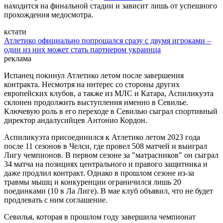
находится на финальной стадии и зависит лишь от успешного
прохождения медосмотра.
кстати
Атлетико официально попрощался сразу с двумя игроками –
один из них может стать партнером украинца
реклама
Испанец покинул Атлетико летом после завершения
контракта. Несмотря на интерес со стороны других
европейских клубов, а также из МЛС и Катара, Аспиликуэта
склонен продолжить выступления именно в Севилье.
Ключевую роль в его переходе в Севилью сыграл спортивный
директор андалусийцев Антонио Кордон.
Аспиликуэта присоединился к Атлетико летом 2023 года
после 11 сезонов в Челси, где провел 508 матчей и выиграл
Лигу чемпионов. В первом сезоне за "матрасников" он сыграл
34 матча на позициях центрального и правого защитника и
даже продлил контракт. Однако в прошлом сезоне из-за
травмы мышц и конкуренции ограничился лишь 20
поединками (10 в Ла Лиге). В мае клуб объявил, что не будет
продлевать с ним соглашение.
Севилья, которая в прошлом году завершила чемпионат