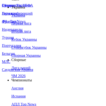
Сборная Украины
Италия
Суперкубок УЕФА
Украина
Германия
Лига конференций
Украина
Франция
ЛЧ - Top News
Первая лига
Нидерланды
Вторая лига
Турция
Кубок Украины
Португалия
Суперкубок Украины
Бельгия
Сборная Украины
Сборные
МЛС
Лига наций
Саудовская Аравия
ЧМ 2026
Чемпионаты
Англия
Испания
АПЛ Top News