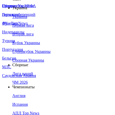
Сборная Украины
Италия
Суперкубок УЕФА
Украина
Германия
Лига конференций
Украина
Франция
ЛЧ - Top News
Первая лига
Нидерланды
Вторая лига
Турция
Кубок Украины
Португалия
Суперкубок Украины
Бельгия
Сборная Украины
Сборные
МЛС
Лига наций
Саудовская Аравия
ЧМ 2026
Чемпионаты
Англия
Испания
АПЛ Top News