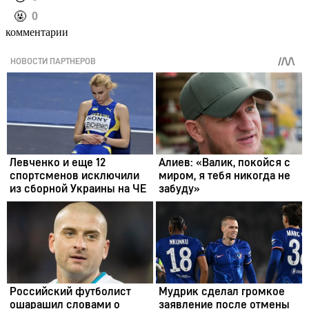
️🤬
0
комментарии