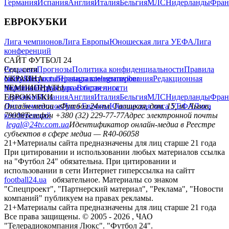
Германия
Испания
Англия
Италия
Бельгия
МЛС
Нидерланды
Фран
ЕВРОКУБКИ
Лига чемпионов
Лига Европы
Юношеская лига УЕФА
Лига
конференций
САЙТ ФУТБОЛ 24
Редакция
Соц. сети
Прогнозы
Политика конфиденциальности
Правила
сайту
facebook
УКРАИНА
Контакты
x
youtube
Правила комментирования
instagram
telegram
viber
Редакционная
политика
Украина
ЧЕМПИОНАТЫ
Первая лига
Структура собственности
Вторая лига
Германия
ЕВРОКУБКИ
Испания
Англия
Италия
Бельгия
МЛС
Нидерланды
Фран
Лига чемпионов
Онлайн-медиа «Футбол 24»
Лига Европы
пл. Галицкая, дом. 15, м. Львов,
Юношеская лига УЕФА
Лига
конференций
79008
Телефон +380 (32) 229-77-77
Адрес электронной почты
legal@24tv.com.ua
Идентификатор онлайн-медиа в Реестре
субъектов в сфере медиа — R40-06058
21+
Материалы сайта предназначены для лиц старше 21 года
При цитировании и использовании любых материалов ссылка
на "Футбол 24" обязательна. При цитировании и
использовании в сети Интернет гиперссылка на сайтт
football24.ua
обязательное. Материалы со знаком
"Спецпроект", "Партнерский материал", "Реклама", "Новости
компаний" публикуем на правах рекламы.
21+
Материалы сайта предназначены для лиц старше 21 года
Все права защищены. © 2005 -
2026
, ЧАО
"Телерадиокомпания Люкс". "Футбол 24".