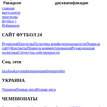
главная
матч-центр
прогнозы
футбол +
Избранное
САЙТ ФУТБОЛ 24
Редакция
Прогнозы
Политика конфиденциальности
Правила
сайту
Контакты
Правила комментирования
Редакционная
политика
Структура собственности
Соц. сети
facebook
x
youtube
instagram
telegram
viber
УКРАИНА
Украина
Первая лига
Вторая лига
ЧЕМПИОНАТЫ