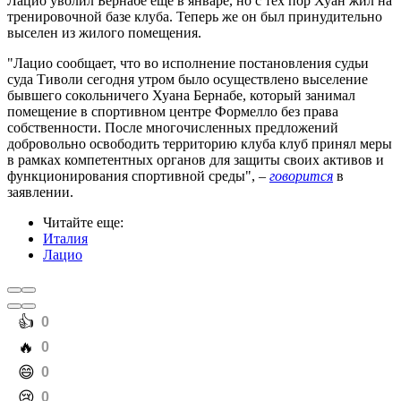
Лацио уволил Бернабе еще в январе, но с тех пор Хуан жил на
тренировочной базе клуба. Теперь же он был принудительно
выселен из жилого помещения.
"Лацио сообщает, что во исполнение постановления судьи
суда Тиволи сегодня утром было осуществлено выселение
бывшего сокольничего Хуана Бернабе, который занимал
помещение в спортивном центре Формелло без права
собственности. После многочисленных предложений
добровольно освободить территорию клуба клуб принял меры
в рамках компетентных органов для защиты своих активов и
функционирования спортивной среды", –
говорится
в
заявлении.
Читайте еще
:
Италия
Лацио
️👍
0
️🔥
0
️😄
0
️😢
0