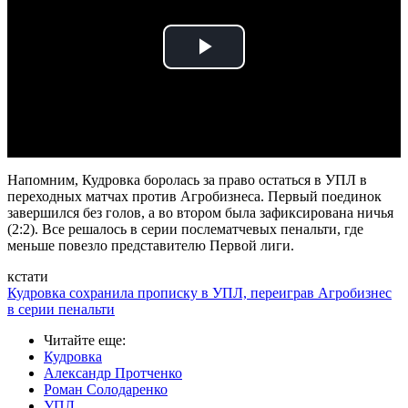
Play
Video
Напомним, Кудровка боролась за право остаться в УПЛ в
переходных матчах против Агробизнеса. Первый поединок
завершился без голов, а во втором была зафиксирована ничья
(2:2). Все решалось в серии послематчевых пенальти, где
меньше повезло представителю Первой лиги.
кстати
Кудровка сохранила прописку в УПЛ, переиграв Агробизнес
в серии пенальти
Читайте еще
:
Кудровка
Александр Протченко
Роман Солодаренко
УПЛ