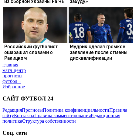
главная
матч-центр
прогнозы
футбол +
Избранное
САЙТ ФУТБОЛ 24
Редакция
Прогнозы
Политика конфиденциальности
Правила
сайту
Контакты
Правила комментирования
Редакционная
политика
Структура собственности
Соц. сети