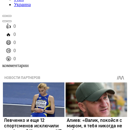
Украина
️👍
0
️🔥
0
️😄
0
️😢
0
️🤬
0
комментарии