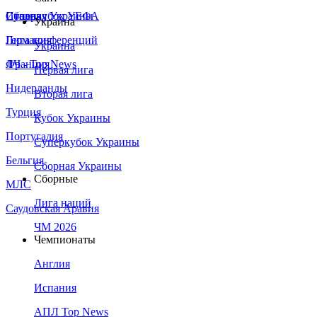
Сборная Украины
Италия
Суперкубок УЕФА
Украина
Германия
Лига конференций
Украина
Франция
ЛЧ - Top News
Первая лига
Нидерланды
Вторая лига
Турция
Кубок Украины
Португалия
Суперкубок Украины
Бельгия
Сборная Украины
Сборные
МЛС
Лига наций
Саудовская Аравия
ЧМ 2026
Чемпионаты
Англия
Испания
АПЛ Top News