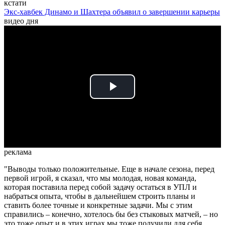
кстати
Экс-хавбек Динамо и Шахтера объявил о завершении карьеры
видео дня
Play
Video
реклама
"Выводы только положительные. Еще в начале сезона, перед
первой игрой, я сказал, что мы молодая, новая команда,
которая поставила перед собой задачу остаться в УПЛ и
набраться опыта, чтобы в дальнейшем строить планы и
ставить более точные и конкретные задачи. Мы с этим
справились – конечно, хотелось бы без стыковых матчей, – но
это тоже опыт и в этих играх мы тоже получили для себя