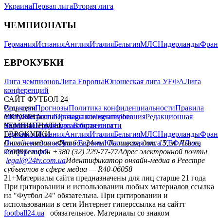
Украина
Первая лига
Вторая лига
ЧЕМПИОНАТЫ
Германия
Испания
Англия
Италия
Бельгия
МЛС
Нидерланды
Фран
ЕВРОКУБКИ
Лига чемпионов
Лига Европы
Юношеская лига УЕФА
Лига
конференций
САЙТ ФУТБОЛ 24
Редакция
Соц. сети
Прогнозы
Политика конфиденциальности
Правила
сайту
facebook
УКРАИНА
Контакты
x
youtube
Правила комментирования
instagram
telegram
viber
Редакционная
политика
Украина
ЧЕМПИОНАТЫ
Первая лига
Структура собственности
Вторая лига
Германия
ЕВРОКУБКИ
Испания
Англия
Италия
Бельгия
МЛС
Нидерланды
Фран
Лига чемпионов
Онлайн-медиа «Футбол 24»
Лига Европы
пл. Галицкая, дом. 15, м. Львов,
Юношеская лига УЕФА
Лига
конференций
79008
Телефон +380 (32) 229-77-77
Адрес электронной почты
legal@24tv.com.ua
Идентификатор онлайн-медиа в Реестре
субъектов в сфере медиа — R40-06058
21+
Материалы сайта предназначены для лиц старше 21 года
При цитировании и использовании любых материалов ссылка
на "Футбол 24" обязательна. При цитировании и
использовании в сети Интернет гиперссылка на сайтт
football24.ua
обязательное. Материалы со знаком