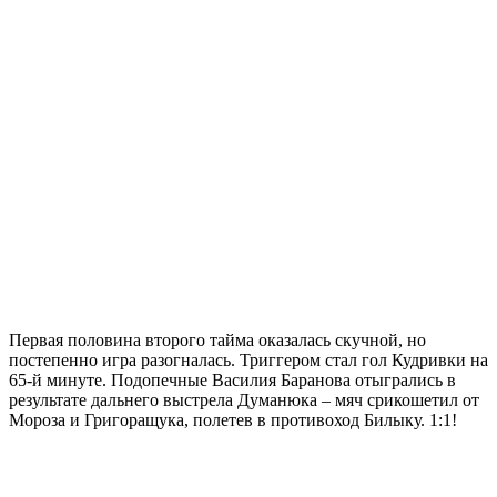
Первая половина второго тайма оказалась скучной, но
постепенно игра разогналась. Триггером стал гол Кудривки на
65-й минуте. Подопечные Василия Баранова отыгрались в
результате дальнего выстрела Думанюка – мяч срикошетил от
Мороза и Григоращука, полетев в противоход Билыку. 1:1!