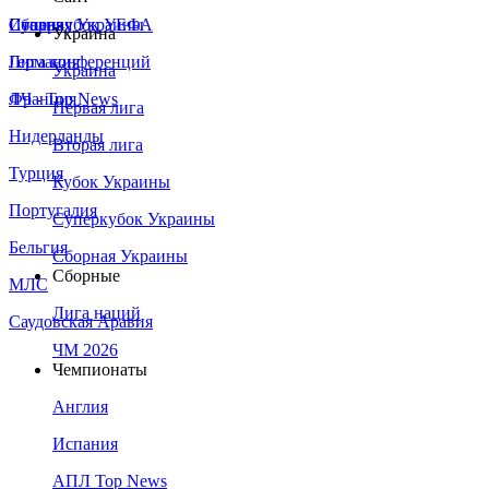
Сборная Украины
Италия
Суперкубок УЕФА
Украина
Германия
Лига конференций
Украина
Франция
ЛЧ - Top News
Первая лига
Нидерланды
Вторая лига
Турция
Кубок Украины
Португалия
Суперкубок Украины
Бельгия
Сборная Украины
Сборные
МЛС
Лига наций
Саудовская Аравия
ЧМ 2026
Чемпионаты
Англия
Испания
АПЛ Top News