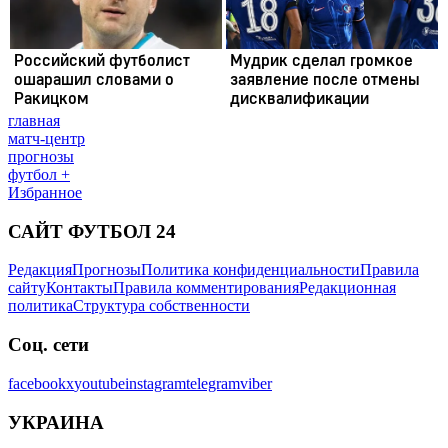
главная
матч-центр
прогнозы
футбол +
Избранное
САЙТ ФУТБОЛ 24
Редакция
Прогнозы
Политика конфиденциальности
Правила
сайту
Контакты
Правила комментирования
Редакционная
политика
Структура собственности
Соц. сети
facebook
x
youtube
instagram
telegram
viber
УКРАИНА