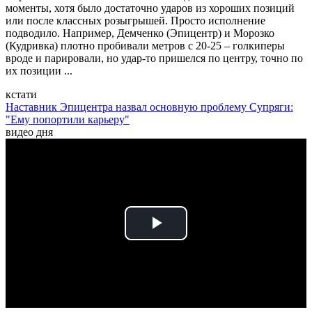
моменты, хотя было достаточно ударов из хороших позиций
или после классных розыгрышей. Просто исполнение
подводило. Например, Демченко (Эпицентр) и Морозко
(Кудривка) плотно пробивали метров с 20-25 – голкиперы
вроде и парировали, но удар-то пришелся по центру, точно по
их позиции ...
кстати
Наставник Эпицентра назвал основную проблему Супряги:
"Ему попортили карьеру"
видео дня
Play
Video