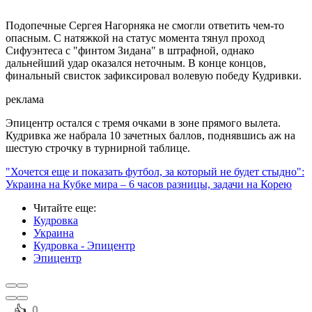
Подопечные Сергея Нагорняка не смогли ответить чем-то
опасным. С натяжкой на статус момента тянул проход
Сифуэнтеса с "финтом Зидана" в штрафной, однако
дальнейший удар оказался неточным. В конце концов,
финальный свисток зафиксировал волевую победу Кудривки.
реклама
Эпицентр остался с тремя очками в зоне прямого вылета.
Кудривка же набрала 10 зачетных баллов, поднявшись аж на
шестую строчку в турнирной таблице.
"Хочется еще и показать футбол, за который не будет стыдно":
Украина на Кубке мира – 6 часов разницы, задачи на Корею
Читайте еще
:
Кудровка
Украина
Кудровка - Эпицентр
Эпицентр
️👍
0