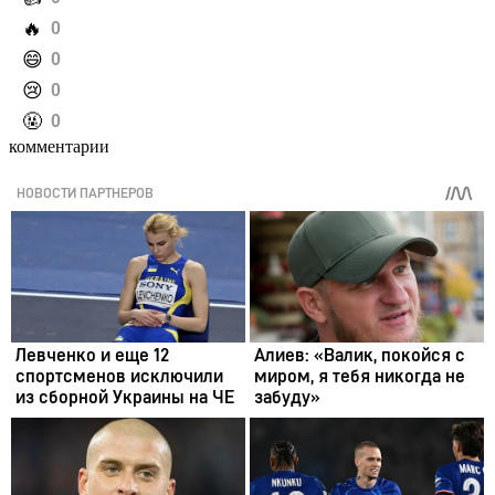
️🔥
0
️😄
0
️😢
0
️🤬
0
комментарии