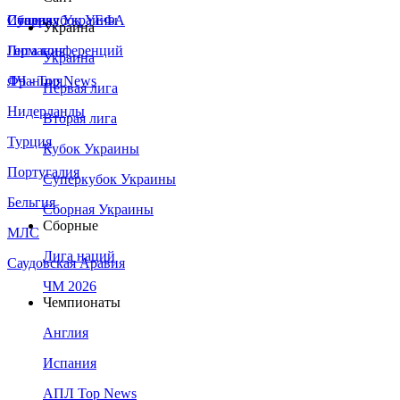
Сборная Украины
Италия
Суперкубок УЕФА
Украина
Германия
Лига конференций
Украина
Франция
ЛЧ - Top News
Первая лига
Нидерланды
Вторая лига
Турция
Кубок Украины
Португалия
Суперкубок Украины
Бельгия
Сборная Украины
Сборные
МЛС
Лига наций
Саудовская Аравия
ЧМ 2026
Чемпионаты
Англия
Испания
АПЛ Top News