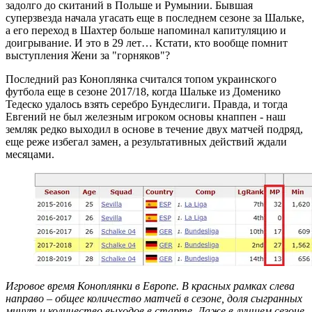
задолго до скитаний в Польше и Румынии. Бывшая
суперзвезда начала угасать еще в последнем сезоне за Шальке,
а его переход в Шахтер больше напоминал капитуляцию и
доигрывание. И это в 29 лет… Кстати, кто вообще помнит
выступления Жени за "горняков"?
Последний раз Коноплянка считался топом украинского
футбола еще в сезоне 2017/18, когда Шальке из Доменико
Тедеско удалось взять серебро Бундеслиги. Правда, и тогда
Евгений не был железным игроком основы кнаппен - наш
земляк редко выходил в основе в течение двух матчей подряд,
еще реже избегал замен, а результативных действий ждали
месяцами.
Игровое время Коноплянки в Европе. В красных рамках слева
направо – общее количество матчей в сезоне, доля сыгранных
минут и количество выходов в старте. Даже в лучшем сезоне