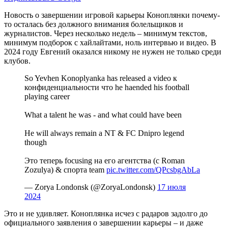
Новость о завершении игровой карьеры Коноплянки почему-
то осталась без должного внимания болельщиков и
журналистов. Через несколько недель – минимум текстов,
минимум подборок с хайлайтами, ноль интервью и видео. В
2024 году Евгений оказался никому не нужен не только среди
клубов.
So Yevhen Konoplyanka has released a video к
конфиденциальности что he haended his football
playing career
What a talent he was - and what could have been
He will always remain a NT & FC Dnipro legend
though
Это теперь focusing на его агентства (с Roman
Zozulya) & спорта team
pic.twitter.com/QPcsbgAbLa
— Zorya Londonsk (@ZoryaLondonsk)
17 июля
2024
Это и не удивляет. Коноплянка исчез с радаров задолго до
официального заявления о завершении карьеры – и даже