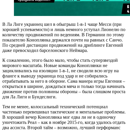
В Ла Лиге украинец шел в обыгрыш 1-в-1 чаще Месси (при
хорошей успеваемости) и лишь немного уступал Лионелю по
количеству продвижений по ведениям. В Германии по этому
показателю Коноплянка держался почти на равных с Санчо.
По средней дистанции продвижений на дриблинге Евгений
даже превосходил барселонского Неймара.
К сожалению, этого было мало, чтобы стать суперзвездой
мирового масштаба. Новые команды Коноплянки не
зацикливались на изоляции 1-в-1, не сводили всю игру на
фланге к выводу украинца под удар и не собирались
отрабатывать за него в обороне. Сама манера игры Евгения –
открыться в ширине, дождаться мяча и только тогда начинать
движение против половины обороны – была слишком проста
для Ла Лиги и Бундеслиги.
Тем не менее, колоссальный технический потенциал
частенько перевешивал тактические и ментальные проблемы.
В хороший вечер Коноплянка мог едва ли не в одиночку
уничтожить Реал – как в ноябре 2015-го, когда удалось отдать
два ассиста. Второй тайм – возможно, лучший перформанс