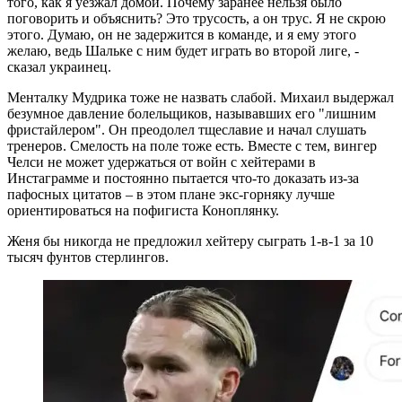
того, как я уезжал домой. Почему заранее нельзя было
поговорить и объяснить? Это трусость, а он трус. Я не скрою
этого. Думаю, он не задержится в команде, и я ему этого
желаю, ведь Шальке с ним будет играть во второй лиге, -
сказал украинец.
Менталку Мудрика тоже не назвать слабой. Михаил выдержал
безумное давление болельщиков, называвших его "лишним
фристайлером". Он преодолел тщеславие и начал слушать
тренеров. Смелость на поле тоже есть. Вместе с тем, вингер
Челси не может удержаться от войн с хейтерами в
Инстаграмме и постоянно пытается что-то доказать из-за
пафосных цитатов – в этом плане экс-горняку лучше
ориентироваться на пофигиста Коноплянку.
Женя бы никогда не предложил хейтеру сыграть 1-в-1 за 10
тысяч фунтов стерлингов.