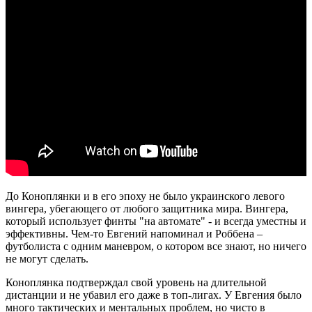
До Коноплянки и в его эпоху не было украинского левого
вингера, убегающего от любого защитника мира. Вингера,
который использует финты "на автомате" - и всегда уместны и
эффективны. Чем-то Евгений напоминал и Роббена –
футболиста с одним маневром, о котором все знают, но ничего
не могут сделать.
Коноплянка подтверждал свой уровень на длительной
дистанции и не убавил его даже в топ-лигах. У Евгения было
много тактических и ментальных проблем, но чисто в