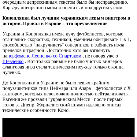
очередным депрессивным текстом было бы несправедливо.
Карьеру днепрянина можно оценить и под другим углом.
Коноплянка был лучшим украинским левым вингером в
истории. Провал в Европе – это преувеличение
Украина и Коноплянка имела кучу футболистов, которые
отличались скоростью, техникой, умением обыгрывать 1-в-1,
способностью "накручивать" соперников и забивать из-за
пределов штрафной. Достаточно хотя бы взглянуть
на
перфоменс Леоненко со Спартаком
, не говоря уже о
Шевченко
. Вот только раньше не было чистых вингеров –
фланговая игра стала тактическим ноу-хау только с конца
нулевых.
До Коноплянки в Украине не было левых крайних
полузащитников типа Неймара или Азара – футболистов с Х-
фактором, которых невозможно полностью нейтрализовать.
Евгения же прозвали "украинским Месси" после первых
голов за Днепр. Журналистский штамп идеально описал
технические особенности Коно.