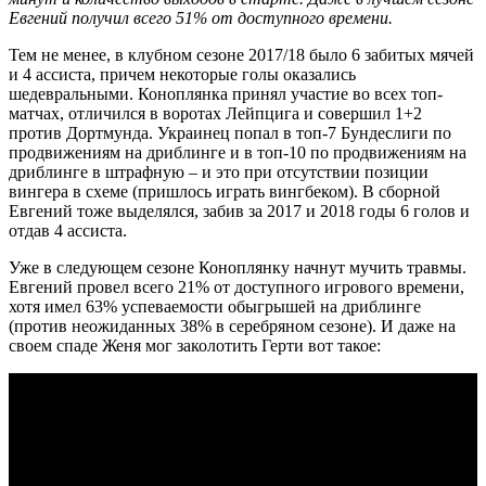
Евгений получил всего 51% от доступного времени.
Тем не менее, в клубном сезоне 2017/18 было 6 забитых мячей
и 4 ассиста, причем некоторые голы оказались
шедевральными. Коноплянка принял участие во всех топ-
матчах, отличился в воротах Лейпцига и совершил 1+2
против Дортмунда. Украинец попал в топ-7 Бундеслиги по
продвижениям на дриблинге и в топ-10 по продвижениям на
дриблинге в штрафную – и это при отсутствии позиции
вингера в схеме (пришлось играть вингбеком). В сборной
Евгений тоже выделялся, забив за 2017 и 2018 годы 6 голов и
отдав 4 ассиста.
Уже в следующем сезоне Коноплянку начнут мучить травмы.
Евгений провел всего 21% от доступного игрового времени,
хотя имел 63% успеваемости обыгрышей на дриблинге
(против неожиданных 38% в серебряном сезоне). И даже на
своем спаде Женя мог заколотить Герти вот такое: