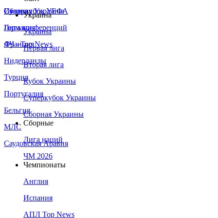
Сборная Украины
Италия
Суперкубок УЕФА
Украина
Германия
Лига конференций
Украина
Франция
ЛЧ - Top News
Первая лига
Нидерланды
Вторая лига
Турция
Кубок Украины
Португалия
Суперкубок Украины
Бельгия
Сборная Украины
Сборные
МЛС
Лига наций
Саудовская Аравия
ЧМ 2026
Чемпионаты
Англия
Испания
АПЛ Top News