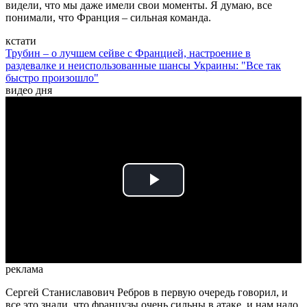
видели, что мы даже имели свои моменты. Я думаю, все
понимали, что Франция – сильная команда.
кстати
Трубин – о лучшем сейве с Францией, настроение в
раздевалке и неиспользованные шансы Украины: "Все так
быстро произошло"
видео дня
Play
Video
реклама
Сергей Станиславович Ребров в первую очередь говорил, и
все это знали, что французы очень сильны в атаке, и нам надо