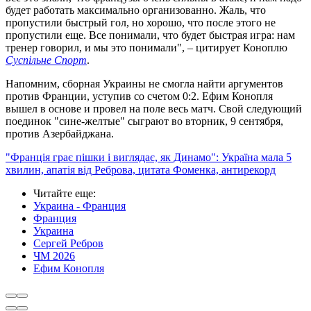
будет работать максимально организованно. Жаль, что
пропустили быстрый гол, но хорошо, что после этого не
пропустили еще. Все понимали, что будет быстрая игра: нам
тренер говорил, и мы это понимали", – цитирует Коноплю
Суспільне Спорт
.
Напомним, сборная Украины не смогла найти аргументов
против Франции, уступив со счетом 0:2. Ефим Конопля
вышел в основе и провел на поле весь матч. Свой следующий
поединок "сине-желтые" сыграют во вторник, 9 сентября,
против Азербайджана.
"Франція грає пішки і виглядає, як Динамо": Україна мала 5
хвилин, апатія від Реброва, цитата Фоменка, антирекорд
Читайте еще
:
Украина - Франция
Франция
Украина
Сергей Ребров
ЧМ 2026
Ефим Конопля