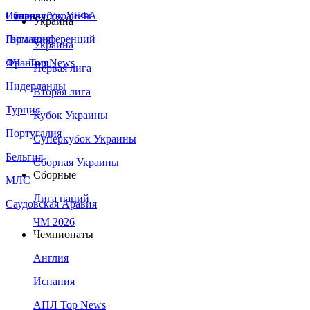
Сборная Украины
Италия
Суперкубок УЕФА
Украина
Германия
Лига конференций
Украина
Франция
ЛЧ - Top News
Первая лига
Нидерланды
Вторая лига
Турция
Кубок Украины
Португалия
Суперкубок Украины
Бельгия
Сборная Украины
Сборные
МЛС
Лига наций
Саудовская Аравия
ЧМ 2026
Чемпионаты
Англия
Испания
АПЛ Top News