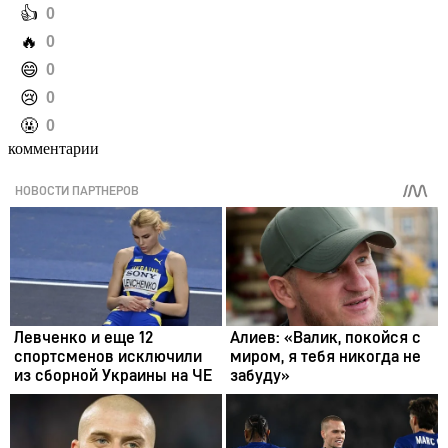
️👍
0
️🔥
0
️😄
0
️😢
0
️🤬
0
комментарии