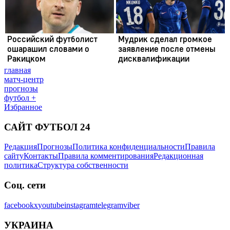
главная
матч-центр
прогнозы
футбол +
Избранное
САЙТ ФУТБОЛ 24
Редакция
Прогнозы
Политика конфиденциальности
Правила
сайту
Контакты
Правила комментирования
Редакционная
политика
Структура собственности
Соц. сети
facebook
x
youtube
instagram
telegram
viber
УКРАИНА