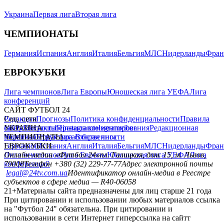
Украина
Первая лига
Вторая лига
ЧЕМПИОНАТЫ
Германия
Испания
Англия
Италия
Бельгия
МЛС
Нидерланды
Фран
ЕВРОКУБКИ
Лига чемпионов
Лига Европы
Юношеская лига УЕФА
Лига
конференций
САЙТ ФУТБОЛ 24
Редакция
Соц. сети
Прогнозы
Политика конфиденциальности
Правила
сайту
facebook
УКРАИНА
Контакты
x
youtube
Правила комментирования
instagram
telegram
viber
Редакционная
политика
Украина
ЧЕМПИОНАТЫ
Первая лига
Структура собственности
Вторая лига
Германия
ЕВРОКУБКИ
Испания
Англия
Италия
Бельгия
МЛС
Нидерланды
Фран
Лига чемпионов
Онлайн-медиа «Футбол 24»
Лига Европы
пл. Галицкая, дом. 15, м. Львов,
Юношеская лига УЕФА
Лига
конференций
79008
Телефон +380 (32) 229-77-77
Адрес электронной почты
legal@24tv.com.ua
Идентификатор онлайн-медиа в Реестре
субъектов в сфере медиа — R40-06058
21+
Материалы сайта предназначены для лиц старше 21 года
При цитировании и использовании любых материалов ссылка
на "Футбол 24" обязательна. При цитировании и
использовании в сети Интернет гиперссылка на сайтт