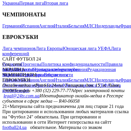
Украина
Первая лига
Вторая лига
ЧЕМПИОНАТЫ
Германия
Испания
Англия
Италия
Бельгия
МЛС
Нидерланды
Фран
ЕВРОКУБКИ
Лига чемпионов
Лига Европы
Юношеская лига УЕФА
Лига
конференций
САЙТ ФУТБОЛ 24
Редакция
Соц. сети
Прогнозы
Политика конфиденциальности
Правила
сайту
facebook
УКРАИНА
Контакты
x
youtube
Правила комментирования
instagram
telegram
viber
Редакционная
политика
Украина
ЧЕМПИОНАТЫ
Первая лига
Структура собственности
Вторая лига
Германия
ЕВРОКУБКИ
Испания
Англия
Италия
Бельгия
МЛС
Нидерланды
Фран
Лига чемпионов
Онлайн-медиа «Футбол 24»
Лига Европы
пл. Галицкая, дом. 15, м. Львов,
Юношеская лига УЕФА
Лига
конференций
79008
Телефон +380 (32) 229-77-77
Адрес электронной почты
legal@24tv.com.ua
Идентификатор онлайн-медиа в Реестре
субъектов в сфере медиа — R40-06058
21+
Материалы сайта предназначены для лиц старше 21 года
При цитировании и использовании любых материалов ссылка
на "Футбол 24" обязательна. При цитировании и
использовании в сети Интернет гиперссылка на сайтт
football24.ua
обязательное. Материалы со знаком