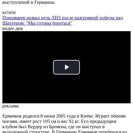
выступлений в Германии.
кстати
Пономарев назвал цель ЛНЗ после разгромной победы над
Шахтером: "Мы готовы бороться"
видео дня
Play
Video
реклама
Ермачков родился 8 июня 2005 года в Киеве. Играет обеими
ногами, имеет рост 195 см и вес 92 кг. Его предыдущим
клубом был Вердер из Бремена, где он выступал в
молодежной структуре. В Германию Ермачков перебрался из