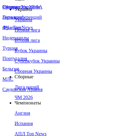
Сборная Украины
Италия
Суперкубок УЕФА
Украина
Германия
Лига конференций
Украина
Франция
ЛЧ - Top News
Первая лига
Нидерланды
Вторая лига
Турция
Кубок Украины
Португалия
Суперкубок Украины
Бельгия
Сборная Украины
Сборные
МЛС
Лига наций
Саудовская Аравия
ЧМ 2026
Чемпионаты
Англия
Испания
АПЛ Top News