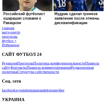
главная
матч-центр
прогнозы
футбол +
Избранное
САЙТ ФУТБОЛ 24
Редакция
Прогнозы
Политика конфиденциальности
Правила
сайту
Контакты
Правила комментирования
Редакционная
политика
Структура собственности
Соц. сети
facebook
x
youtube
instagram
telegram
viber
УКРАИНА