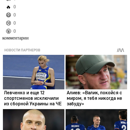
️🔥
0
️😄
0
️😢
0
️🤬
0
комментарии