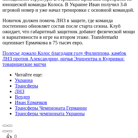
юношеской команды Колоса. В Украине Иван получил 3-й
игровой номер и уже начал тренировки с основной командой.
Новичок должен помочь ЛНЗ в защите, где команда
постепенно обновляет состав после старта сезона. Клуб
ожидает, что габаритный защитник добавит физической мощи
и вариативности в игре на втором этаже. Transfermarkt
оценивает Ермачкова в 75 тысяч евро.
Полесье дожало Колос благодаря голу Филиппова, камбэк
ЛНЗ против Александрии, ничья Эпицентра и Кудривки:
товарищеские матчи
Читайте еще
:
Украина
Трансферы
ЛНЗ
Вердер
Иван Ермачков
Трансферы Чемпионата Германии
Трансферы чемпионата Украины
️👍
0