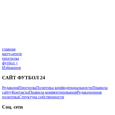
главная
матч-центр
прогнозы
футбол +
Избранное
САЙТ ФУТБОЛ 24
Редакция
Прогнозы
Политика конфиденциальности
Правила
сайту
Контакты
Правила комментирования
Редакционная
политика
Структура собственности
Соц. сети
facebook
x
youtube
instagram
telegram
viber
УКРАИНА
Украина
Первая лига
Вторая лига
ЧЕМПИОНАТЫ