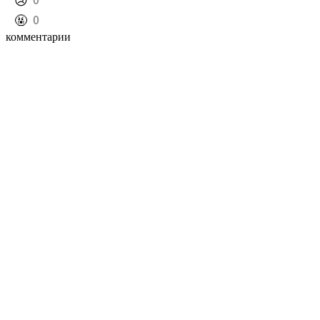
️😢
0
️🤬
0
комментарии