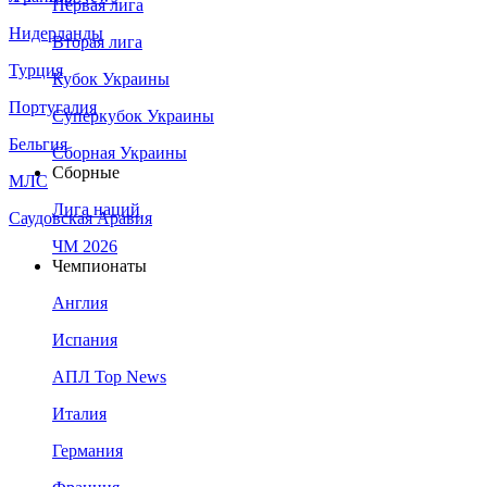
Первая лига
Нидерланды
Вторая лига
Турция
Кубок Украины
Португалия
Суперкубок Украины
Бельгия
Сборная Украины
Сборные
МЛС
Лига наций
Саудовская Аравия
ЧМ 2026
Чемпионаты
Англия
Испания
АПЛ Top News
Италия
Германия