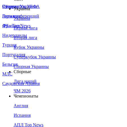
Сборная Украины
Италия
Суперкубок УЕФА
Украина
Германия
Лига конференций
Украина
Франция
ЛЧ - Top News
Первая лига
Нидерланды
Вторая лига
Турция
Кубок Украины
Португалия
Суперкубок Украины
Бельгия
Сборная Украины
Сборные
МЛС
Лига наций
Саудовская Аравия
ЧМ 2026
Чемпионаты
Англия
Испания
АПЛ Top News