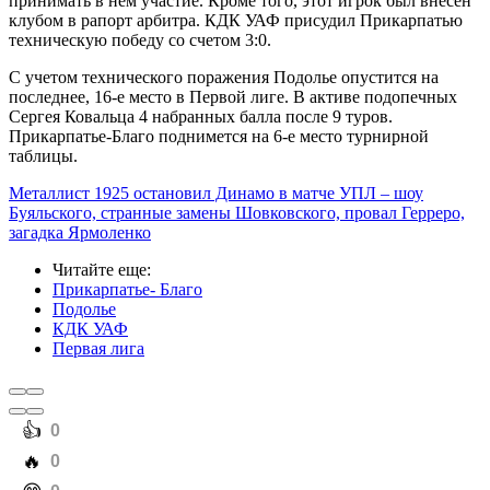
принимать в нем участие. Кроме того, этот игрок был внесен
клубом в рапорт арбитра. КДК УАФ присудил Прикарпатью
техническую победу со счетом 3:0.
С учетом технического поражения Подолье опустится на
последнее, 16-е место в Первой лиге. В активе подопечных
Сергея Ковальца 4 набранных балла после 9 туров.
Прикарпатье-Благо поднимется на 6-е место турнирной
таблицы.
Металлист 1925 остановил Динамо в матче УПЛ – шоу
Буяльского, странные замены Шовковского, провал Герреро,
загадка Ярмоленко
Читайте еще
:
Прикарпатье- Благо
Подолье
КДК УАФ
Первая лига
️👍
0
️🔥
0