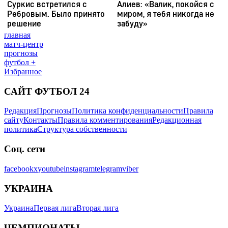
главная
матч-центр
прогнозы
футбол +
Избранное
САЙТ ФУТБОЛ 24
Редакция
Прогнозы
Политика конфиденциальности
Правила
сайту
Контакты
Правила комментирования
Редакционная
политика
Структура собственности
Соц. сети
facebook
x
youtube
instagram
telegram
viber
УКРАИНА
Украина
Первая лига
Вторая лига
ЧЕМПИОНАТЫ