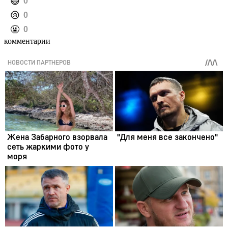
️😄
0
️😢
0
️🤬
0
комментарии