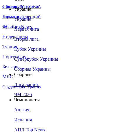
Сборная Украины
Италия
Суперкубок УЕФА
Украина
Германия
Лига конференций
Украина
Франция
ЛЧ - Top News
Первая лига
Нидерланды
Вторая лига
Турция
Кубок Украины
Португалия
Суперкубок Украины
Бельгия
Сборная Украины
Сборные
МЛС
Лига наций
Саудовская Аравия
ЧМ 2026
Чемпионаты
Англия
Испания
АПЛ Top News