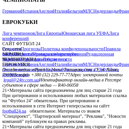
Германия
Испания
Англия
Италия
Бельгия
МЛС
Нидерланды
Фран
ЕВРОКУБКИ
Лига чемпионов
Лига Европы
Юношеская лига УЕФА
Лига
конференций
САЙТ ФУТБОЛ 24
Редакция
Соц. сети
Прогнозы
Политика конфиденциальности
Правила
сайту
facebook
УКРАИНА
Контакты
x
youtube
Правила комментирования
instagram
telegram
viber
Редакционная
политика
Украина
ЧЕМПИОНАТЫ
Первая лига
Структура собственности
Вторая лига
Германия
ЕВРОКУБКИ
Испания
Англия
Италия
Бельгия
МЛС
Нидерланды
Фран
Лига чемпионов
Онлайн-медиа «Футбол 24»
Лига Европы
пл. Галицкая, дом. 15, м. Львов,
Юношеская лига УЕФА
Лига
конференций
79008
Телефон +380 (32) 229-77-77
Адрес электронной почты
legal@24tv.com.ua
Идентификатор онлайн-медиа в Реестре
субъектов в сфере медиа — R40-06058
21+
Материалы сайта предназначены для лиц старше 21 года
При цитировании и использовании любых материалов ссылка
на "Футбол 24" обязательна. При цитировании и
использовании в сети Интернет гиперссылка на сайтт
football24.ua
обязательное. Материалы со знаком
"Спецпроект", "Партнерский материал", "Реклама", "Новости
компаний" публикуем на правах рекламы.
21+
Материалы сайта предназначены для лиц старше 21 года