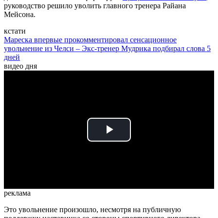
руководство решило уволить главного тренера Райана
Мейсона.
кстати
Мареска впервые прокомментировал сенсационное
увольнение из Челси – Экс-тренер Мудрика подбирал слова 5
дней
видео дня
Play
Video
реклама
Это увольнение произошло, несмотря на публичную