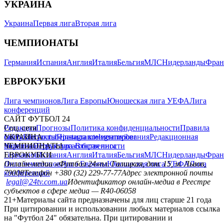
УКРАИНА
Украина
Первая лига
Вторая лига
ЧЕМПИОНАТЫ
Германия
Испания
Англия
Италия
Бельгия
МЛС
Нидерланды
Фран
ЕВРОКУБКИ
Лига чемпионов
Лига Европы
Юношеская лига УЕФА
Лига
конференций
САЙТ ФУТБОЛ 24
Редакция
Соц. сети
Прогнозы
Политика конфиденциальности
Правила
сайту
facebook
УКРАИНА
Контакты
x
youtube
Правила комментирования
instagram
telegram
viber
Редакционная
политика
Украина
ЧЕМПИОНАТЫ
Первая лига
Структура собственности
Вторая лига
Германия
ЕВРОКУБКИ
Испания
Англия
Италия
Бельгия
МЛС
Нидерланды
Фран
Лига чемпионов
Онлайн-медиа «Футбол 24»
Лига Европы
пл. Галицкая, дом. 15, м. Львов,
Юношеская лига УЕФА
Лига
конференций
79008
Телефон +380 (32) 229-77-77
Адрес электронной почты
legal@24tv.com.ua
Идентификатор онлайн-медиа в Реестре
субъектов в сфере медиа — R40-06058
21+
Материалы сайта предназначены для лиц старше 21 года
При цитировании и использовании любых материалов ссылка
на "Футбол 24" обязательна. При цитировании и