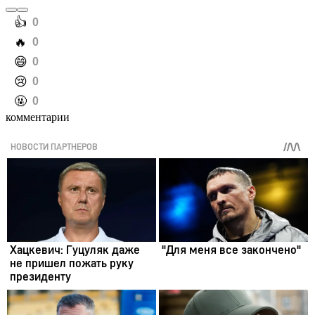
️👍
0
️🔥
0
️😄
0
️😢
0
️🤬
0
комментарии