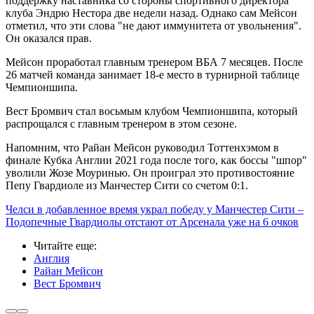
поддержку наставника со стороны спортивного директора
клуба Эндрю Нестора две недели назад. Однако сам Мейсон
отметил, что эти слова "не дают иммунитета от увольнения".
Он оказался прав.
Мейсон проработал главным тренером ВБА 7 месяцев. После
26 матчей команда занимает 18-е место в турнирной таблице
Чемпионшипа.
Вест Бромвич стал восьмым клубом Чемпионшипа, который
распрощался с главным тренером в этом сезоне.
Напомним, что Райан Мейсон руководил Тоттенхэмом в
финале Кубка Англии 2021 года после того, как боссы "шпор"
уволили Жозе Моуринью. Он проиграл это противостояние
Пепу Гвардиоле из Манчестер Сити со счетом 0:1.
Челси в добавленное время украл победу у Манчестер Сити –
Подопечные Гвардиолы отстают от Арсенала уже на 6 очков
Читайте еще
:
Англия
Райан Мейсон
Вест Бромвич