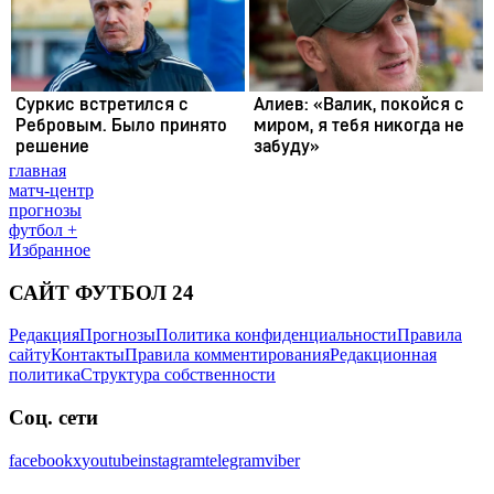
главная
матч-центр
прогнозы
футбол +
Избранное
САЙТ ФУТБОЛ 24
Редакция
Прогнозы
Политика конфиденциальности
Правила
сайту
Контакты
Правила комментирования
Редакционная
политика
Структура собственности
Соц. сети
facebook
x
youtube
instagram
telegram
viber