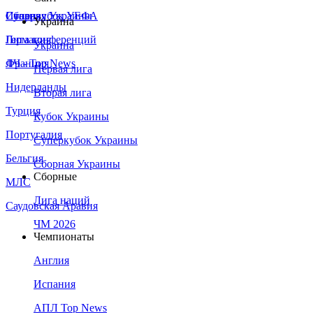
Сборная Украины
Италия
Суперкубок УЕФА
Украина
Германия
Лига конференций
Украина
Франция
ЛЧ - Top News
Первая лига
Нидерланды
Вторая лига
Турция
Кубок Украины
Португалия
Суперкубок Украины
Бельгия
Сборная Украины
Сборные
МЛС
Лига наций
Саудовская Аравия
ЧМ 2026
Чемпионаты
Англия
Испания
АПЛ Top News