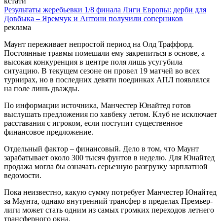
кстати
Результаты жеребьевки 1/8 финала Лиги Европы: дерби для
Довбыка – Яремчук и Антони получили соперников
реклама
Маунт переживает непростой период на Олд Траффорд.
Постоянные травмы помешали ему закрепиться в основе, а
высокая конкуренция в центре поля лишь усугубила
ситуацию. В текущем сезоне он провел 19 матчей во всех
турнирах, но в последних девяти поединках АПЛ появлялся
на поле лишь дважды.
По информации источника, Манчестер Юнайтед готов
выслушать предложения по хавбеку летом. Клуб не исключает
расставания с игроком, если поступит существенное
финансовое предложение.
Отдельный фактор – финансовый. Дело в том, что Маунт
зарабатывает около 300 тысяч фунтов в неделю. Для Юнайтед
продажа могла бы означать серьезную разгрузку зарплатной
ведомости.
Пока неизвестно, какую сумму потребует Манчестер Юнайтед
за Маунта, однако внутренний трансфер в пределах Премьер-
лиги может стать одним из самых громких переходов летнего
трансферного окна.