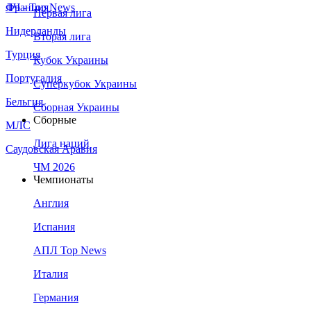
Франция
ЛЧ - Top News
Первая лига
Нидерланды
Вторая лига
Турция
Кубок Украины
Португалия
Суперкубок Украины
Бельгия
Сборная Украины
Сборные
МЛС
Лига наций
Саудовская Аравия
ЧМ 2026
Чемпионаты
Англия
Испания
АПЛ Top News
Италия
Германия