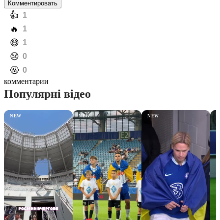
Комментировать
️👍
1
️🔥
1
️😄
1
️😢
0
️🤬
0
комментарии