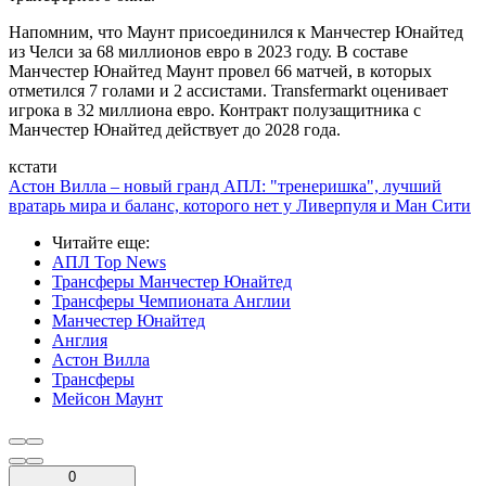
Напомним, что Маунт присоединился к Манчестер Юнайтед
из Челси за 68 миллионов евро в 2023 году. В составе
Манчестер Юнайтед Маунт провел 66 матчей, в которых
отметился 7 голами и 2 ассистами. Transfermarkt оценивает
игрока в 32 миллиона евро. Контракт полузащитника с
Манчестер Юнайтед действует до 2028 года.
кстати
Астон Вилла – новый гранд АПЛ: "тренеришка", лучший
вратарь мира и баланс, которого нет у Ливерпуля и Ман Сити
Читайте еще
:
АПЛ Top News
Трансферы Манчестер Юнайтед
Трансферы Чемпионата Англии
Манчестер Юнайтед
Англия
Астон Вилла
Трансферы
Мейсон Маунт
0