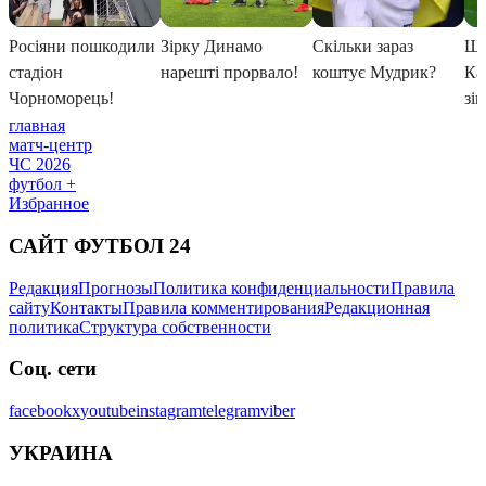
главная
матч-центр
ЧС 2026
футбол +
Избранное
САЙТ ФУТБОЛ 24
Редакция
Прогнозы
Политика конфиденциальности
Правила
сайту
Контакты
Правила комментирования
Редакционная
политика
Структура собственности
Соц. сети
facebook
x
youtube
instagram
telegram
viber
УКРАИНА