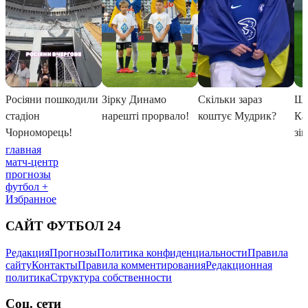
главная
матч-центр
прогнозы
футбол +
Избранное
САЙТ ФУТБОЛ 24
Редакция
Прогнозы
Политика конфиденциальности
Правила
сайту
Контакты
Правила комментирования
Редакционная
политика
Структура собственности
Соц. сети