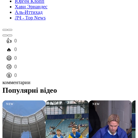
Юрген Клопп
Хави Эрнандес
Аль-Иттихад
ЛЧ - Top News
️👍
0
️🔥
0
️😄
0
️😢
0
️🤬
0
комментарии