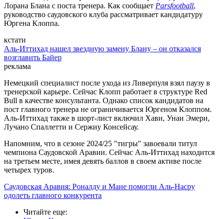
Лорана Блана с поста тренера. Как сообщает
Parsfootball
,
руководство саудовского клуба рассматривает кандидатуру
Юргена Клоппа.
кстати
Аль-Иттихад нашел звездную замену Блану – он отказался
возглавить Байер
реклама
Немецкий специалист после ухода из Ливерпуля взял паузу в
тренерской карьере. Сейчас Клопп работает в структуре Red
Bull в качестве консультанта. Однако список кандидатов на
пост главного тренера не ограничивается Юргеном Клоппом.
Аль-Иттихад также в шорт-лист включил Хави, Унаи Эмери,
Лучано Спаллетти и Сержиу Консейсау.
Напомним, что в сезоне 2024/25 "тигры" завоевали титул
чемпиона Саудовской Аравии. Сейчас Аль-Иттихад находится
на третьем месте, имея девять баллов в своем активе после
четырех туров.
Саудовская Аравия: Роналду и Мане помогли Аль-Насру
одолеть главного конкурента
Читайте еще
: