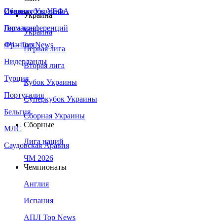
Сборная Украины
Италия
Суперкубок УЕФА
Украина
Германия
Лига конференций
Украина
Франция
ЛЧ - Top News
Первая лига
Нидерланды
Вторая лига
Турция
Кубок Украины
Португалия
Суперкубок Украины
Бельгия
Сборная Украины
Сборные
МЛС
Лига наций
Саудовская Аравия
ЧМ 2026
Чемпионаты
Англия
Испания
АПЛ Top News