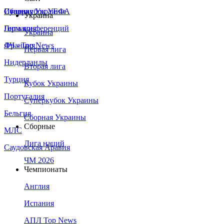
Сборная Украины
Италия
Суперкубок УЕФА
Украина
Германия
Лига конференций
Украина
Франция
ЛЧ - Top News
Первая лига
Нидерланды
Вторая лига
Турция
Кубок Украины
Португалия
Суперкубок Украины
Бельгия
Сборная Украины
Сборные
МЛС
Лига наций
Саудовская Аравия
ЧМ 2026
Чемпионаты
Англия
Испания
АПЛ Top News