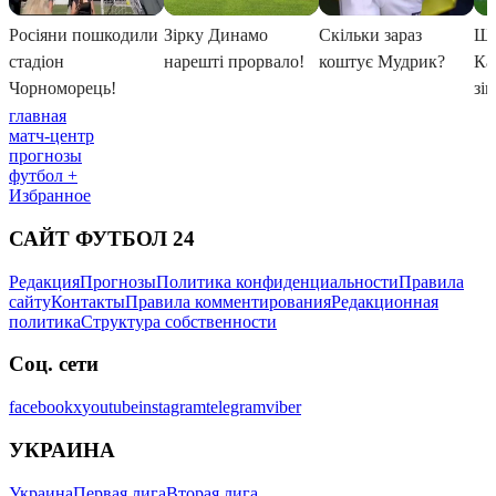
главная
матч-центр
прогнозы
футбол +
Избранное
САЙТ ФУТБОЛ 24
Редакция
Прогнозы
Политика конфиденциальности
Правила
сайту
Контакты
Правила комментирования
Редакционная
политика
Структура собственности
Соц. сети
facebook
x
youtube
instagram
telegram
viber
УКРАИНА
Украина
Первая лига
Вторая лига