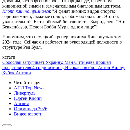
Добавим, что Юрген вырос в Шварцвальде, известном
живописной зимой и замечательным биатлонным центром.
Клопп как-то признался
: "Я фанат зимних видов спорта:
горнолыжный, лыжные гонки, я обожаю биатлон. Это так
увлекательно!" Его любимый биатлонист – Бьорндален: "Это
Беккенбауэр, Пеле и Бобби Мур в одном лице"!
Напомним, что немецкий тренер покинул Ливерпуль летом
2024 года. Сейчас он работает на руководящей должности в
структуре Ред Булл.
кстати
Собослай запугивает Украину, Ман Сити едва прошел
представителя 4-го дивизиона, Ньюкасл выбил Астон Виллу:
Кубок Англии
Читайте еще
:
АПЛ Top News
Ливерпуль
Юрген Клопп
Англия
Олимпиада 2026
Видеоновости