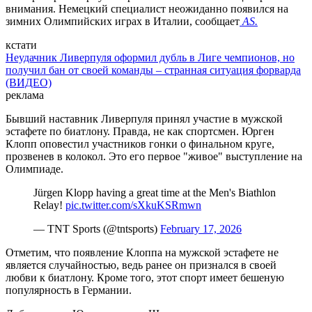
внимания. Немецкий специалист неожиданно появился на
зимних Олимпийских играх в Италии, сообщает
AS.
кстати
Неудачник Ливерпуля оформил дубль в Лиге чемпионов, но
получил бан от своей команды – странная ситуация форварда
(ВИДЕО)
реклама
Бывший наставник Ливерпуля принял участие в мужской
эстафете по биатлону. Правда, не как спортсмен. Юрген
Клопп оповестил участников гонки о финальном круге,
прозвенев в колокол. Это его первое "живое" выступление на
Олимпиаде.
Jürgen Klopp having a great time at the Men's Biathlon
Relay!
pic.twitter.com/sXkuKSRmwn
— TNT Sports (@tntsports)
February 17, 2026
Отметим, что появление Клоппа на мужской эстафете не
является случайностью, ведь ранее он признался в своей
любви к биатлону. Кроме того, этот спорт имеет бешеную
популярность в Германии.