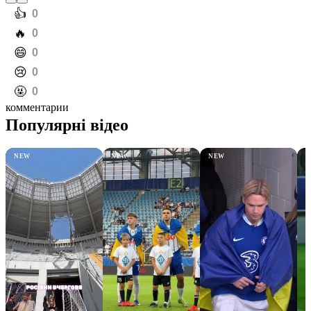
️👍
0
️🔥
0
️😄
0
️😢
0
️🤬
0
комментарии