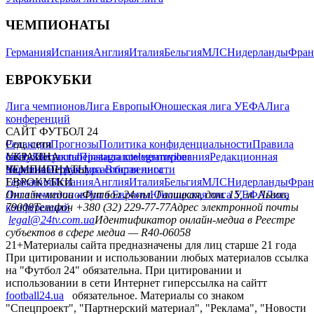
ЧЕМПИОНАТЫ
Германия
Испания
Англия
Италия
Бельгия
МЛС
Нидерланды
Фран
ЕВРОКУБКИ
Лига чемпионов
Лига Европы
Юношеская лига УЕФА
Лига
конференций
САЙТ ФУТБОЛ 24
Редакция
Соц. сети
Прогнозы
Политика конфиденциальности
Правила
сайту
facebook
УКРАИНА
Контакты
x
youtube
Правила комментирования
instagram
telegram
viber
Редакционная
политика
Украина
ЧЕМПИОНАТЫ
Первая лига
Структура собственности
Вторая лига
Германия
ЕВРОКУБКИ
Испания
Англия
Италия
Бельгия
МЛС
Нидерланды
Фран
Лига чемпионов
Онлайн-медиа «Футбол 24»
Лига Европы
пл. Галицкая, дом. 15, м. Львов,
Юношеская лига УЕФА
Лига
конференций
79008
Телефон +380 (32) 229-77-77
Адрес электронной почты
legal@24tv.com.ua
Идентификатор онлайн-медиа в Реестре
субъектов в сфере медиа — R40-06058
21+
Материалы сайта предназначены для лиц старше 21 года
При цитировании и использовании любых материалов ссылка
на "Футбол 24" обязательна. При цитировании и
использовании в сети Интернет гиперссылка на сайтт
football24.ua
обязательное. Материалы со знаком
"Спецпроект", "Партнерский материал", "Реклама", "Новости