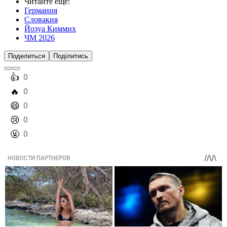
Читайте еще
:
Германия
Словакия
Йозуа Киммих
ЧМ 2026
Поделиться
Поділитись
️👍
0
️🔥
0
️😄
0
️😢
0
️🤬
0