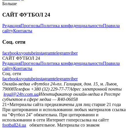
Больше
САЙТ ФУТБОЛ 24
Редакция
Прогнозы
Политика конфиденциальности
Правила
сайту
Контакты
Соц. сети
facebook
x
youtube
instagram
telegram
viber
САЙТ ФУТБОЛ 24
Редакция
Прогнозы
Политика конфиденциальности
Правила
сайту
Контакты
Соц. сети
facebook
x
youtube
instagram
telegram
viber
Онлайн-медиа «Футбол 24»
пл. Галицкая, дом. 15, м. Львов,
79008
Телефон +380 (32) 229-77-77
Адрес электронной почты
legal@24tv.com.ua
Идентификатор онлайн-медиа в Реестре
субъектов в сфере медиа — R40-06058
21+
Материалы сайта предназначены для лиц старше 21 года
При цитировании и использовании любых материалов ссылка
на "Футбол 24" обязательна. При цитировании и
использовании в сети Интернет гиперссылка на сайтт
football24.ua
обязательное. Материалы со знаком