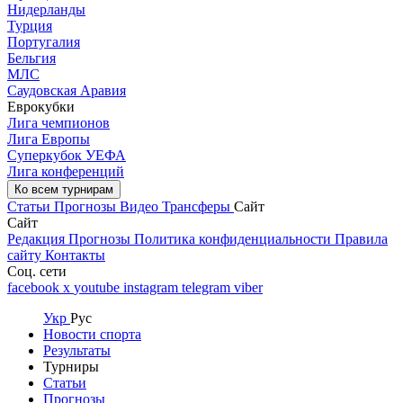
Нидерланды
Турция
Португалия
Бельгия
МЛС
Саудовская Аравия
Еврокубки
Лига чемпионов
Лига Европы
Суперкубок УЕФА
Лига конференций
Ко всем турнирам
Статьи
Прогнозы
Видео
Трансферы
Сайт
Сайт
Редакция
Прогнозы
Политика конфиденциальности
Правила
сайту
Контакты
Соц. сети
facebook
x
youtube
instagram
telegram
viber
Укр
Рус
Новости спорта
Результаты
Турниры
Статьи
Прогнозы