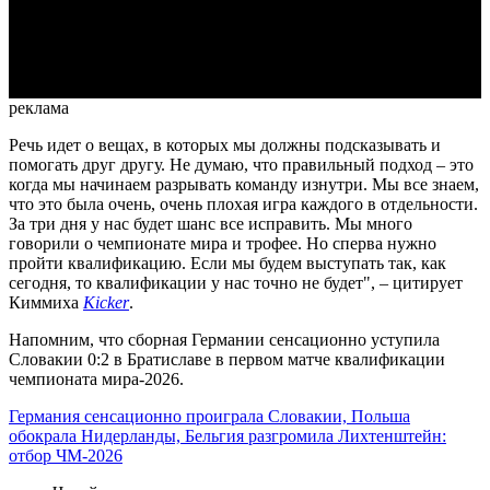
Video
реклама
Речь идет о вещах, в которых мы должны подсказывать и
помогать друг другу. Не думаю, что правильный подход – это
когда мы начинаем разрывать команду изнутри. Мы все знаем,
что это была очень, очень плохая игра каждого в отдельности.
За три дня у нас будет шанс все исправить. Мы много
говорили о чемпионате мира и трофее. Но сперва нужно
пройти квалификацию. Если мы будем выступать так, как
сегодня, то квалификации у нас точно не будет", – цитирует
Киммиха
Kicker
.
Напомним, что сборная Германии сенсационно уступила
Словакии 0:2 в Братиславе в первом матче квалификации
чемпионата мира-2026.
Германия сенсационно проиграла Словакии, Польша
обокрала Нидерланды, Бельгия разгромила Лихтенштейн:
отбор ЧМ-2026