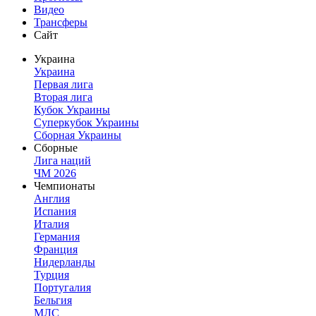
Видео
Трансферы
Сайт
Украина
Украина
Первая лига
Вторая лига
Кубок Украины
Суперкубок Украины
Сборная Украины
Сборные
Лига наций
ЧМ 2026
Чемпионаты
Англия
Испания
Италия
Германия
Франция
Нидерланды
Турция
Португалия
Бельгия
МЛС