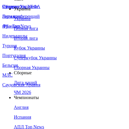
Сборная Украины
Италия
Суперкубок УЕФА
Украина
Германия
Лига конференций
Украина
Франция
ЛЧ - Top News
Первая лига
Нидерланды
Вторая лига
Турция
Кубок Украины
Португалия
Суперкубок Украины
Бельгия
Сборная Украины
Сборные
МЛС
Лига наций
Саудовская Аравия
ЧМ 2026
Чемпионаты
Англия
Испания
АПЛ Top News