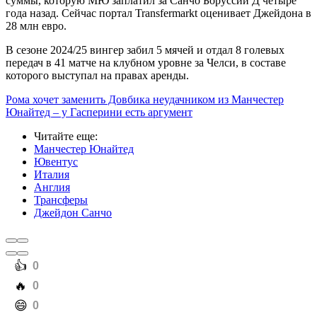
суммы, которую МЮ заплатил за Санчо Боруссии Д четыре
года назад. Сейчас портал Transfermarkt оценивает Джейдона в
28 млн евро.
В сезоне 2024/25 вингер забил 5 мячей и отдал 8 голевых
передач в 41 матче на клубном уровне за Челси, в составе
которого выступал на правах аренды.
Рома хочет заменить Довбика неудачником из Манчестер
Юнайтед – у Гасперини есть аргумент
Читайте еще
:
Манчестер Юнайтед
Ювентус
Италия
Англия
Трансферы
Джейдон Санчо
️👍
0
️🔥
0
️😄
0