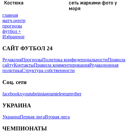
главная
матч-центр
прогнозы
футбол +
Избранное
САЙТ ФУТБОЛ 24
Редакция
Прогнозы
Политика конфиденциальности
Правила
сайту
Контакты
Правила комментирования
Редакционная
политика
Структура собственности
Соц. сети
facebook
x
youtube
instagram
telegram
viber
УКРАИНА
Украина
Первая лига
Вторая лига
ЧЕМПИОНАТЫ