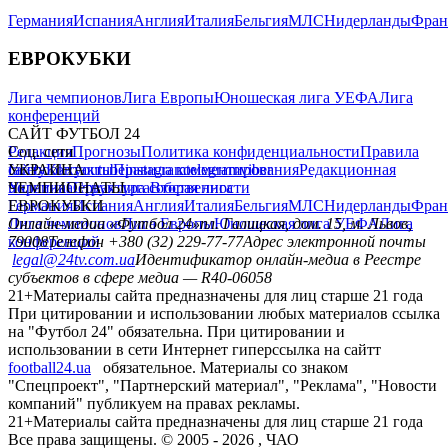
Германия
Испания
Англия
Италия
Бельгия
МЛС
Нидерланды
Фран
ЕВРОКУБКИ
Лига чемпионов
Лига Европы
Юношеская лига УЕФА
Лига
конференций
САЙТ ФУТБОЛ 24
Редакция
Соц. сети
Прогнозы
Политика конфиденциальности
Правила
сайту
facebook
УКРАИНА
Контакты
x
youtube
Правила комментирования
instagram
telegram
viber
Редакционная
политика
Украина
ЧЕМПИОНАТЫ
Первая лига
Структура собственности
Вторая лига
Германия
ЕВРОКУБКИ
Испания
Англия
Италия
Бельгия
МЛС
Нидерланды
Фран
Лига чемпионов
Онлайн-медиа «Футбол 24»
Лига Европы
пл. Галицкая, дом. 15, м. Львов,
Юношеская лига УЕФА
Лига
конференций
79008
Телефон +380 (32) 229-77-77
Адрес электронной почты
legal@24tv.com.ua
Идентификатор онлайн-медиа в Реестре
субъектов в сфере медиа — R40-06058
21+
Материалы сайта предназначены для лиц старше 21 года
При цитировании и использовании любых материалов ссылка
на "Футбол 24" обязательна. При цитировании и
использовании в сети Интернет гиперссылка на сайтт
football24.ua
обязательное. Материалы со знаком
"Спецпроект", "Партнерский материал", "Реклама", "Новости
компаний" публикуем на правах рекламы.
21+
Материалы сайта предназначены для лиц старше 21 года
Все права защищены. © 2005 -
2026
, ЧАО