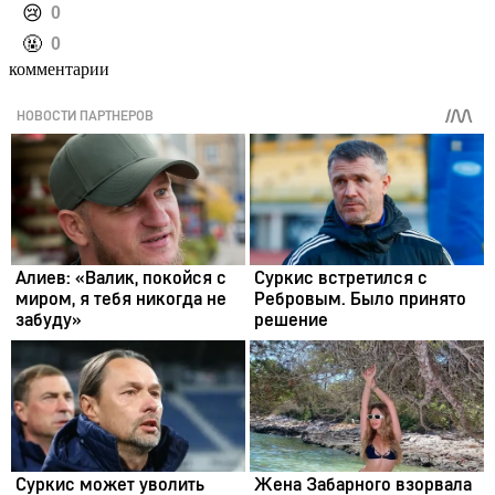
️😢
0
️🤬
0
комментарии