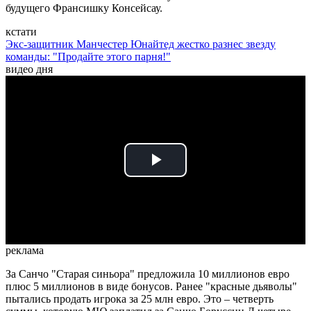
будущего Франсишку Консейсау.
кстати
Экс-защитник Манчестер Юнайтед жестко разнес звезду
команды: "Продайте этого парня!"
видео дня
Play
Video
реклама
За Санчо "Старая синьора" предложила 10 миллионов евро
плюс 5 миллионов в виде бонусов. Ранее "красные дьяволы"
пытались продать игрока за 25 млн евро. Это – четверть