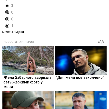
️🔥
1
️😄
0
️😢
0
️🤬
1
комментарии