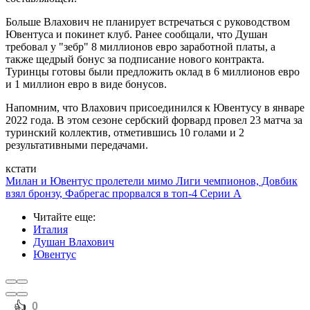
Больше Влахович не планирует встречаться с руководством
Ювентуса и покинет клуб. Ранее сообщали, что Душан
требовал у "зебр" 8 миллионов евро заработной платы, а
также щедрый бонус за подписание нового контракта.
Туринцы готовы были предложить оклад в 6 миллионов евро
и 1 миллион евро в виде бонусов.
Напомним, что Влахович присоединился к Ювентусу в январе
2022 года. В этом сезоне сербский форвард провел 23 матча за
туринский коллектив, отметившись 10 голами и 2
результативными передачами.
кстати
Милан и Ювентус пролетели мимо Лиги чемпионов, Довбик
взял бронзу, Фабрегас прорвался в топ-4 Серии А
Читайте еще
:
Италия
Душан Влахович
Ювентус
️👍
0