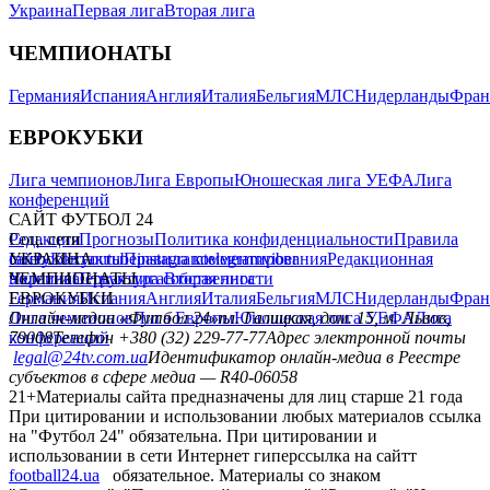
Украина
Первая лига
Вторая лига
ЧЕМПИОНАТЫ
Германия
Испания
Англия
Италия
Бельгия
МЛС
Нидерланды
Фран
ЕВРОКУБКИ
Лига чемпионов
Лига Европы
Юношеская лига УЕФА
Лига
конференций
САЙТ ФУТБОЛ 24
Редакция
Соц. сети
Прогнозы
Политика конфиденциальности
Правила
сайту
facebook
УКРАИНА
Контакты
x
youtube
Правила комментирования
instagram
telegram
viber
Редакционная
политика
Украина
ЧЕМПИОНАТЫ
Первая лига
Структура собственности
Вторая лига
Германия
ЕВРОКУБКИ
Испания
Англия
Италия
Бельгия
МЛС
Нидерланды
Фран
Лига чемпионов
Онлайн-медиа «Футбол 24»
Лига Европы
пл. Галицкая, дом. 15, м. Львов,
Юношеская лига УЕФА
Лига
конференций
79008
Телефон +380 (32) 229-77-77
Адрес электронной почты
legal@24tv.com.ua
Идентификатор онлайн-медиа в Реестре
субъектов в сфере медиа — R40-06058
21+
Материалы сайта предназначены для лиц старше 21 года
При цитировании и использовании любых материалов ссылка
на "Футбол 24" обязательна. При цитировании и
использовании в сети Интернет гиперссылка на сайтт
football24.ua
обязательное. Материалы со знаком