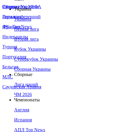
Сборная Украины
Италия
Суперкубок УЕФА
Украина
Германия
Лига конференций
Украина
Франция
ЛЧ - Top News
Первая лига
Нидерланды
Вторая лига
Турция
Кубок Украины
Португалия
Суперкубок Украины
Бельгия
Сборная Украины
Сборные
МЛС
Лига наций
Саудовская Аравия
ЧМ 2026
Чемпионаты
Англия
Испания
АПЛ Top News