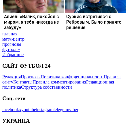
главная
матч-центр
прогнозы
футбол +
Избранное
САЙТ ФУТБОЛ 24
Редакция
Прогнозы
Политика конфиденциальности
Правила
сайту
Контакты
Правила комментирования
Редакционная
политика
Структура собственности
Соц. сети
facebook
x
youtube
instagram
telegram
viber
УКРАИНА