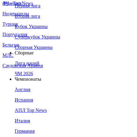
Франция
ЛЧ - Top News
Первая лига
Нидерланды
Вторая лига
Турция
Кубок Украины
Португалия
Суперкубок Украины
Бельгия
Сборная Украины
Сборные
МЛС
Лига наций
Саудовская Аравия
ЧМ 2026
Чемпионаты
Англия
Испания
АПЛ Top News
Италия
Германия