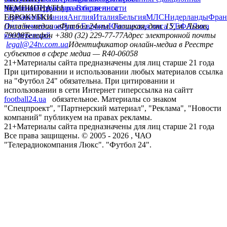
политика
Украина
ЧЕМПИОНАТЫ
Первая лига
Структура собственности
Вторая лига
Германия
ЕВРОКУБКИ
Испания
Англия
Италия
Бельгия
МЛС
Нидерланды
Фран
Лига чемпионов
Онлайн-медиа «Футбол 24»
Лига Европы
пл. Галицкая, дом. 15, м. Львов,
Юношеская лига УЕФА
Лига
конференций
79008
Телефон +380 (32) 229-77-77
Адрес электронной почты
legal@24tv.com.ua
Идентификатор онлайн-медиа в Реестре
субъектов в сфере медиа — R40-06058
21+
Материалы сайта предназначены для лиц старше 21 года
При цитировании и использовании любых материалов ссылка
на "Футбол 24" обязательна. При цитировании и
использовании в сети Интернет гиперссылка на сайтт
football24.ua
обязательное. Материалы со знаком
"Спецпроект", "Партнерский материал", "Реклама", "Новости
компаний" публикуем на правах рекламы.
21+
Материалы сайта предназначены для лиц старше 21 года
Все права защищены. © 2005 -
2026
, ЧАО
"Телерадиокомпания Люкс". "Футбол 24".