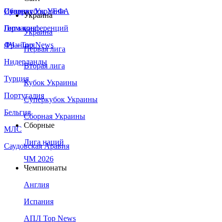
Сборная Украины
Италия
Суперкубок УЕФА
Украина
Германия
Лига конференций
Украина
Франция
ЛЧ - Top News
Первая лига
Нидерланды
Вторая лига
Турция
Кубок Украины
Португалия
Суперкубок Украины
Бельгия
Сборная Украины
Сборные
МЛС
Лига наций
Саудовская Аравия
ЧМ 2026
Чемпионаты
Англия
Испания
АПЛ Top News