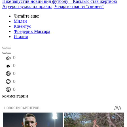
Піке запустив новий вид футболу – Касільяс став жертвою
Агуеро і зухвалих правил, Чічаріто грає за "свиней"
Читайте еще
:
Милан
Ювентус
Фредерик Массара
Италия
️👍
0
️🔥
0
️😄
0
️😢
0
️🤬
0
комментарии