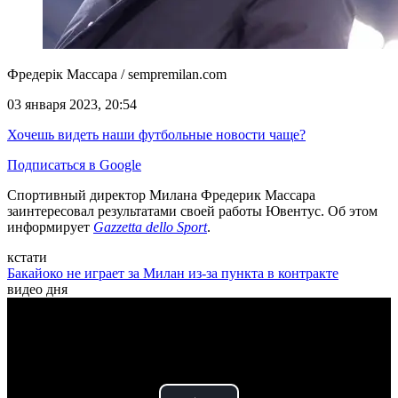
Фредерік Массара / sempremilan.com
03 января 2023, 20:54
Хочешь видеть наши футбольные новости чаще?
Подписаться в Google
Спортивный директор Милана Фредерик Массара
заинтересовал результатами своей работы Ювентус. Об этом
информирует
Gazzetta dello Sport
.
кстати
Бакайоко не играет за Милан из-за пункта в контракте
видео дня