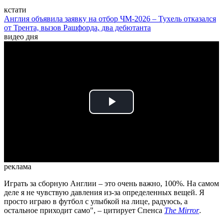
кстати
Англия объявила заявку на отбор ЧМ-2026 – Тухель отказался
от Трента, вызов Рашфорда, два дебютанта
видео дня
Play
Video
реклама
Играть за сборную Англии – это очень важно, 100%. На самом
деле я не чувствую давления из-за определенных вещей. Я
просто играю в футбол с улыбкой на лице, радуюсь, а
остальное приходит само", – цитирует Спенса
The Mirror
.