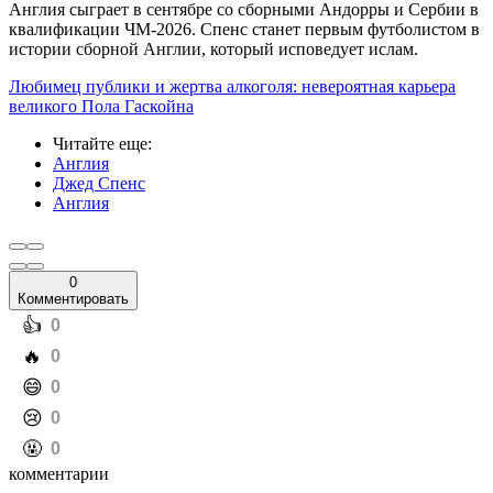
Англия сыграет в сентябре со сборными Андорры и Сербии в
квалификации ЧМ-2026. Спенс станет первым футболистом в
истории сборной Англии, который исповедует ислам.
Любимец публики и жертва алкоголя: невероятная карьера
великого Пола Гаскойна
Читайте еще
:
Англия
Джед Спенс
Англия
0
Комментировать
️👍
0
️🔥
0
️😄
0
️😢
0
️🤬
0
комментарии