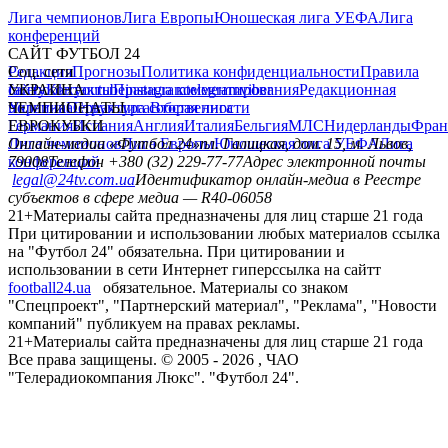
Лига чемпионов
Лига Европы
Юношеская лига УЕФА
Лига
конференций
САЙТ ФУТБОЛ 24
Редакция
Соц. сети
Прогнозы
Политика конфиденциальности
Правила
сайту
facebook
УКРАИНА
Контакты
x
youtube
Правила комментирования
instagram
telegram
viber
Редакционная
политика
Украина
ЧЕМПИОНАТЫ
Первая лига
Структура собственности
Вторая лига
Германия
ЕВРОКУБКИ
Испания
Англия
Италия
Бельгия
МЛС
Нидерланды
Фран
Лига чемпионов
Онлайн-медиа «Футбол 24»
Лига Европы
пл. Галицкая, дом. 15, м. Львов,
Юношеская лига УЕФА
Лига
конференций
79008
Телефон +380 (32) 229-77-77
Адрес электронной почты
legal@24tv.com.ua
Идентификатор онлайн-медиа в Реестре
субъектов в сфере медиа — R40-06058
21+
Материалы сайта предназначены для лиц старше 21 года
При цитировании и использовании любых материалов ссылка
на "Футбол 24" обязательна. При цитировании и
использовании в сети Интернет гиперссылка на сайтт
football24.ua
обязательное. Материалы со знаком
"Спецпроект", "Партнерский материал", "Реклама", "Новости
компаний" публикуем на правах рекламы.
21+
Материалы сайта предназначены для лиц старше 21 года
Все права защищены. © 2005 -
2026
, ЧАО
"Телерадиокомпания Люкс". "Футбол 24".