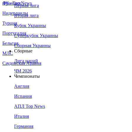
Франция
ЛЧ - Top News
Первая лига
Нидерланды
Вторая лига
Турция
Кубок Украины
Португалия
Суперкубок Украины
Бельгия
Сборная Украины
Сборные
МЛС
Лига наций
Саудовская Аравия
ЧМ 2026
Чемпионаты
Англия
Испания
АПЛ Top News
Италия
Германия