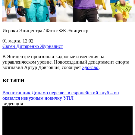
Игроки Эпицентра / Фото: ФК Эпицентр
01 марта, 12:02
Євген Дігтяренко
Журналист
В Эпицентре произошли кадровые изменения на
управленческом уровне. Новосозданный департамент спорта
возглавил Артур Довгошия, сообщает
Sport.ua
.
кстати
Воспитанник Динамо перешел в европейский клуб – он
оказался ненужным новичку УПЛ
видео дня