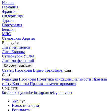
Италия
Германия
Франция
Нидерланды
Турция
Португалия
Бельгия
МЛС
Саудовская Аравия
Еврокубки
Лига чемпионов
Лига Европы
Суперкубок УЕФА
Лига конференций
Ко всем турнирам
Статьи
Прогнозы
Видео
Трансферы
Сайт
Сайт
Редакция
Прогнозы
Политика конфиденциальности
Правила
сайту
Контакты
Правила комментирования
Соц. сети
facebook
x
youtube
instagram
telegram
viber
Укр
Рус
Новости спорта
Результаты