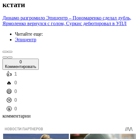
кстати
Динамо разгромило Эпицентр – Пономаренко сделал дубль,
Ярмоленко вернулся с голом, Суркис дебютировал в УПЛ
Читайте еще
:
Эпицентр
0
Комментировать
️👍
1
️🔥
0
️😄
0
️😢
0
️🤬
0
комментарии