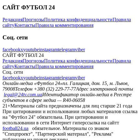
САЙТ ФУТБОЛ 24
Редакция
Прогнозы
Политика конфиденциальности
Правила
сайту
Контакты
Правила комментирования
Соц. сети
facebook
x
youtube
instagram
telegram
viber
САЙТ ФУТБОЛ 24
Редакция
Прогнозы
Политика конфиденциальности
Правила
сайту
Контакты
Правила комментирования
Соц. сети
facebook
x
youtube
instagram
telegram
viber
Онлайн-медиа «Футбол 24»
пл. Галицкая, дом. 15, м. Львов,
79008
Телефон +380 (32) 229-77-77
Адрес электронной почты
legal@24tv.com.ua
Идентификатор онлайн-медиа в Реестре
субъектов в сфере медиа — R40-06058
21+
Материалы сайта предназначены для лиц старше 21 года
При цитировании и использовании любых материалов ссылка
на "Футбол 24" обязательна. При цитировании и
использовании в сети Интернет гиперссылка на сайтт
football24.ua
обязательное. Материалы со знаком
"Спецпроект", "Партнерский материал", "Реклама"
публикуем на правах рекламы.