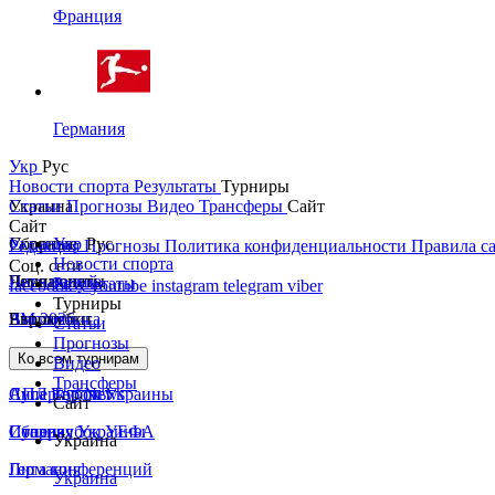
Франция
Германия
Укр
Рус
Новости спорта
Результаты
Турниры
Украина
Статьи
Прогнозы
Видео
Трансферы
Сайт
Сайт
Украина
Сборные
Укр
Рус
Редакция
Прогнозы
Политика конфиденциальности
Правила с
Новости спорта
Соц. сети
Первая лига
Лига наций
Чемпионаты
Результаты
facebook
x
youtube
instagram
telegram
viber
Турниры
Вторая лига
ЧМ 2026
Англия
Еврокубки
Статьи
Прогнозы
Кубок Украины
Испания
Лига чемпионов
Ко всем турнирам
Видео
Трансферы
Суперкубок Украины
АПЛ Top News
Лига Европы
Сайт
Сборная Украины
Италия
Суперкубок УЕФА
Украина
Германия
Лига конференций
Украина