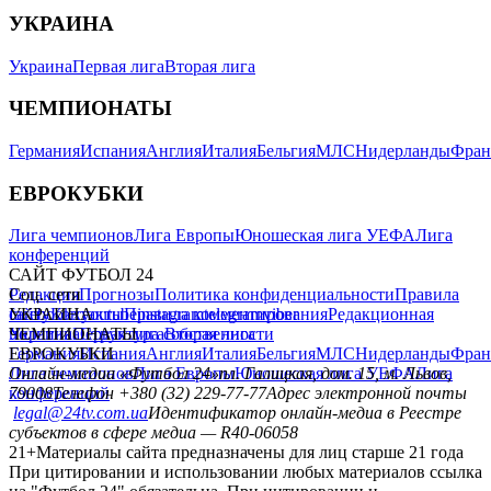
УКРАИНА
Украина
Первая лига
Вторая лига
ЧЕМПИОНАТЫ
Германия
Испания
Англия
Италия
Бельгия
МЛС
Нидерланды
Фран
ЕВРОКУБКИ
Лига чемпионов
Лига Европы
Юношеская лига УЕФА
Лига
конференций
САЙТ ФУТБОЛ 24
Редакция
Соц. сети
Прогнозы
Политика конфиденциальности
Правила
сайту
facebook
УКРАИНА
Контакты
x
youtube
Правила комментирования
instagram
telegram
viber
Редакционная
политика
Украина
ЧЕМПИОНАТЫ
Первая лига
Структура собственности
Вторая лига
Германия
ЕВРОКУБКИ
Испания
Англия
Италия
Бельгия
МЛС
Нидерланды
Фран
Лига чемпионов
Онлайн-медиа «Футбол 24»
Лига Европы
пл. Галицкая, дом. 15, м. Львов,
Юношеская лига УЕФА
Лига
конференций
79008
Телефон +380 (32) 229-77-77
Адрес электронной почты
legal@24tv.com.ua
Идентификатор онлайн-медиа в Реестре
субъектов в сфере медиа — R40-06058
21+
Материалы сайта предназначены для лиц старше 21 года
При цитировании и использовании любых материалов ссылка