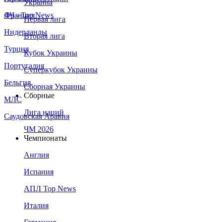
Украина
Франция
ЛЧ - Top News
Первая лига
Нидерланды
Вторая лига
Турция
Кубок Украины
Португалия
Суперкубок Украины
Бельгия
Сборная Украины
Сборные
МЛС
Лига наций
Саудовская Аравия
ЧМ 2026
Чемпионаты
Англия
Испания
АПЛ Top News
Италия