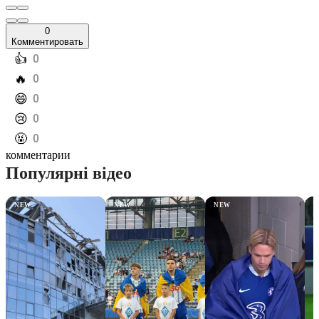
0
Комментировать
️👍
0
️🔥
0
️😄
0
️😢
0
️🤬
0
комментарии