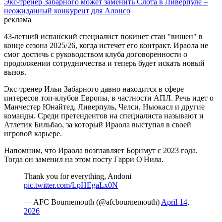
Экс-тренер Забарного может заменить Слота в Ливерпуле –
неожиданный конкурент для Алонсо
реклама
43-летний испанский специалист покинет стан "вишен" в
конце сезона 2025/26, когда истечет его контракт. Ираола не
смог достичь с руководством клуба договоренности о
продолжении сотрудничества и теперь будет искать новый
вызов.
Экс-тренер Ильи Забарного давно находится в сфере
интересов топ-клубов Европы, в частности АПЛ. Речь идет о
Манчестер Юнайтед, Ливерпуль, Челси, Ньюкасл и другие
команды. Среди претендентов на специалиста называют и
Атлетик Бильбао, за который Ираола выступал в своей
игровой карьере.
Напомним, что Ираола возглавляет Борнмут с 2023 года.
Тогда он заменил на этом посту Гарри О'Нила.
Thank you for everything, Andoni ️
pic.twitter.com/LpHEgaLx0N
— AFC Bournemouth (@afcbournemouth)
April 14,
2026