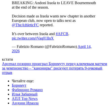
BREAKING: Andoni Iraola to LEAVE Bournemouth
at the end of the season.
Decision made as Iraola wants new chapter in another
European club, now open to talks next as
@TheAthleticFC
reported.
It’s over between Iraola and
#AFCB
.
pic.twitter.com/rVaq01llnX
— Fabrizio Romano (@FabrizioRomano)
April 14,
2026
кстати
Арсенал позорно проиграл Борнмуту перед ключевым матчем
за чемпионство – "канониры" рискуют потерять 9-очковый
отрыв
Читайте еще
:
Борнмут
Фабрицио Романо
Илья Забарный
АПЛ Top News
Андони Ираола