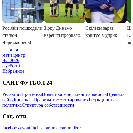
главная
матч-центр
ЧС 2026
футбол +
Избранное
САЙТ ФУТБОЛ 24
Редакция
Прогнозы
Политика конфиденциальности
Правила
сайту
Контакты
Правила комментирования
Редакционная
политика
Структура собственности
Соц. сети
facebook
x
youtube
instagram
telegram
viber