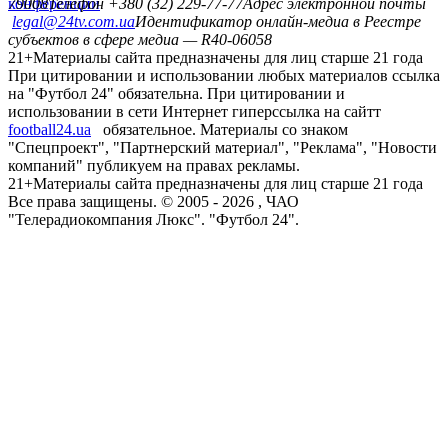
конференций
79008
Телефон +380 (32) 229-77-77
Адрес электронной почты
legal@24tv.com.ua
Идентификатор онлайн-медиа в Реестре
субъектов в сфере медиа — R40-06058
21+
Материалы сайта предназначены для лиц старше 21 года
При цитировании и использовании любых материалов ссылка
на "Футбол 24" обязательна. При цитировании и
использовании в сети Интернет гиперссылка на сайтт
football24.ua
обязательное. Материалы со знаком
"Спецпроект", "Партнерский материал", "Реклама", "Новости
компаний" публикуем на правах рекламы.
21+
Материалы сайта предназначены для лиц старше 21 года
Все права защищены. © 2005 -
2026
, ЧАО
"Телерадиокомпания Люкс". "Футбол 24".