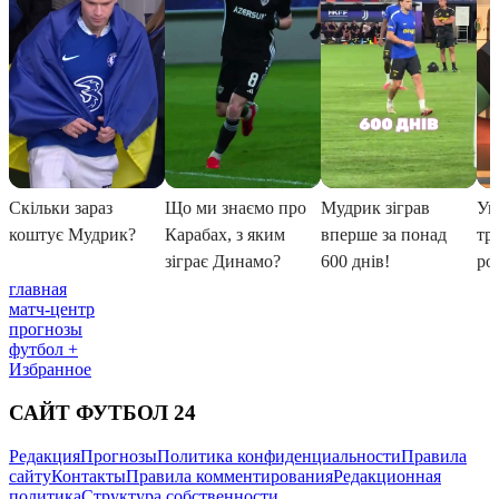
главная
матч-центр
прогнозы
футбол +
Избранное
САЙТ ФУТБОЛ 24
Редакция
Прогнозы
Политика конфиденциальности
Правила
сайту
Контакты
Правила комментирования
Редакционная
политика
Структура собственности