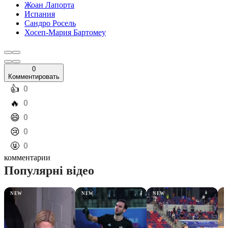
Жоан Лапорта
Испания
Сандро Росель
Хосеп-Мария Бартомеу
0
Комментировать
️👍
0
️🔥
0
️😄
0
️😢
0
️🤬
0
комментарии