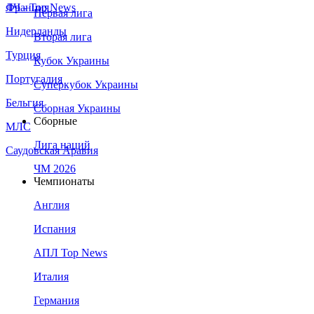
Франция
ЛЧ - Top News
Первая лига
Нидерланды
Вторая лига
Турция
Кубок Украины
Португалия
Суперкубок Украины
Бельгия
Сборная Украины
Сборные
МЛС
Лига наций
Саудовская Аравия
ЧМ 2026
Чемпионаты
Англия
Испания
АПЛ Top News
Италия
Германия