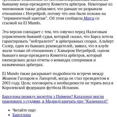
бывшему вице-президенту Комитета арбитров. Некоторые из
чиновников также добавляют, что раньше не разрывали
отношения с Негрейрой, потому что они были похожи на
"перманентный шантаж". Об этом сообщила
Marca
со
ссылкой на El Mundo.
Эта версия совпадает с тем, что озвучил перед Налоговым
управлением бывший судья, который сказал, что Барса хотела
гарантировать "нейтралитет" в арбитражных спорах. Альберт
Солер, один из бывших руководителей, заявил, что в клубе
знали только об отношениях с Хавьером Негрейрой, сыном
бывшего вице-президента Комитета арбитров, который
еженедельно делал отчеты о командах соперников и
назначенных арбитрах.
El Mundo также раскрывает подробности встречи между
Жоаном Гаспаром и Лапортой, когда он стал президентом в
2003 году. Цель: поговорить о необходимости не терять веса в
Королевской федерации футбола Испании.
Барселона ризикує вилетіти з Прімери? Каталонці могли
працювати з суддями, в Мадриді кричать про "Кальчополі"
Читайте еще
:
Барселона