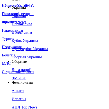
Сборная Украины
Италия
Суперкубок УЕФА
Украина
Германия
Лига конференций
Украина
Франция
ЛЧ - Top News
Первая лига
Нидерланды
Вторая лига
Турция
Кубок Украины
Португалия
Суперкубок Украины
Бельгия
Сборная Украины
Сборные
МЛС
Лига наций
Саудовская Аравия
ЧМ 2026
Чемпионаты
Англия
Испания
АПЛ Top News