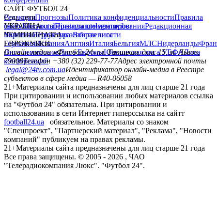
САЙТ ФУТБОЛ 24
Редакция
Соц. сети
Прогнозы
Политика конфиденциальности
Правила
сайту
facebook
УКРАИНА
Контакты
x
youtube
Правила комментирования
instagram
telegram
viber
Редакционная
политика
Украина
ЧЕМПИОНАТЫ
Первая лига
Структура собственности
Вторая лига
Германия
ЕВРОКУБКИ
Испания
Англия
Италия
Бельгия
МЛС
Нидерланды
Фран
Лига чемпионов
Онлайн-медиа «Футбол 24»
Лига Европы
пл. Галицкая, дом. 15, м. Львов,
Юношеская лига УЕФА
Лига
конференций
79008
Телефон +380 (32) 229-77-77
Адрес электронной почты
legal@24tv.com.ua
Идентификатор онлайн-медиа в Реестре
субъектов в сфере медиа — R40-06058
21+
Материалы сайта предназначены для лиц старше 21 года
При цитировании и использовании любых материалов ссылка
на "Футбол 24" обязательна. При цитировании и
использовании в сети Интернет гиперссылка на сайтт
football24.ua
обязательное. Материалы со знаком
"Спецпроект", "Партнерский материал", "Реклама", "Новости
компаний" публикуем на правах рекламы.
21+
Материалы сайта предназначены для лиц старше 21 года
Все права защищены. © 2005 -
2026
, ЧАО
"Телерадиокомпания Люкс". "Футбол 24".