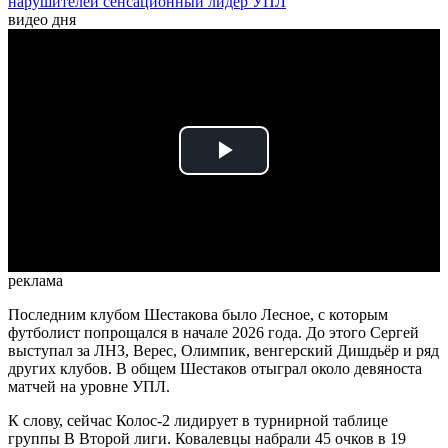
нарушителей сенсационный лидер УПЛ
видео дня
Play
Video
реклама
Последним клубом Шестакова было Лесное, с которым
футболист попрощался в начале 2026 года. До этого Сергей
выступал за ЛНЗ, Верес, Олимпик, венгерский Дишдьёр и ряд
других клубов. В общем Шестаков отыграл около девяноста
матчей на уровне УПЛ.
К слову, сейчас Колос-2 лидирует в турнирной таблице
группы В Второй лиги. Ковалевцы набрали 45 очков в 19