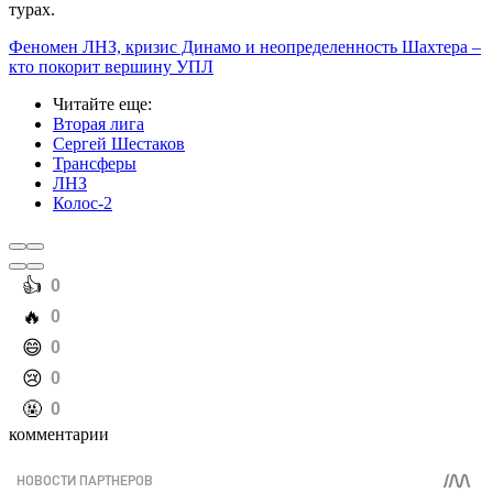
турах.
Феномен ЛНЗ, кризис Динамо и неопределенность Шахтера –
кто покорит вершину УПЛ
Читайте еще
:
Вторая лига
Сергей Шестаков
Трансферы
ЛНЗ
Колос-2
️👍
0
️🔥
0
️😄
0
️😢
0
️🤬
0
комментарии