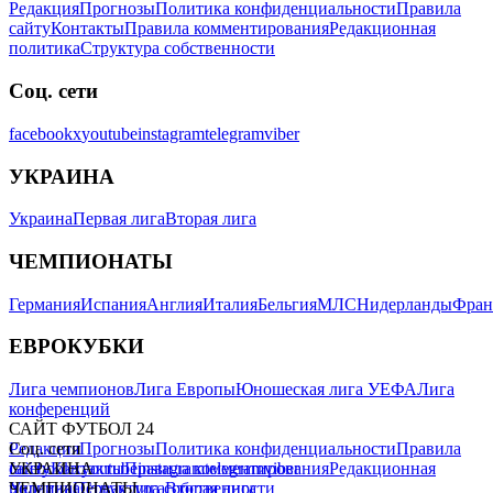
Редакция
Прогнозы
Политика конфиденциальности
Правила
сайту
Контакты
Правила комментирования
Редакционная
политика
Структура собственности
Соц. сети
facebook
x
youtube
instagram
telegram
viber
УКРАИНА
Украина
Первая лига
Вторая лига
ЧЕМПИОНАТЫ
Германия
Испания
Англия
Италия
Бельгия
МЛС
Нидерланды
Фран
ЕВРОКУБКИ
Лига чемпионов
Лига Европы
Юношеская лига УЕФА
Лига
конференций
САЙТ ФУТБОЛ 24
Редакция
Соц. сети
Прогнозы
Политика конфиденциальности
Правила
сайту
facebook
УКРАИНА
Контакты
x
youtube
Правила комментирования
instagram
telegram
viber
Редакционная
политика
Украина
ЧЕМПИОНАТЫ
Первая лига
Структура собственности
Вторая лига