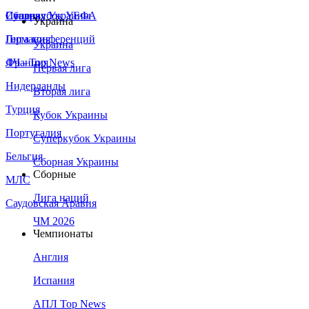
Сборная Украины
Италия
Суперкубок УЕФА
Украина
Германия
Лига конференций
Украина
Франция
ЛЧ - Top News
Первая лига
Нидерланды
Вторая лига
Турция
Кубок Украины
Португалия
Суперкубок Украины
Бельгия
Сборная Украины
Сборные
МЛС
Лига наций
Саудовская Аравия
ЧМ 2026
Чемпионаты
Англия
Испания
АПЛ Top News