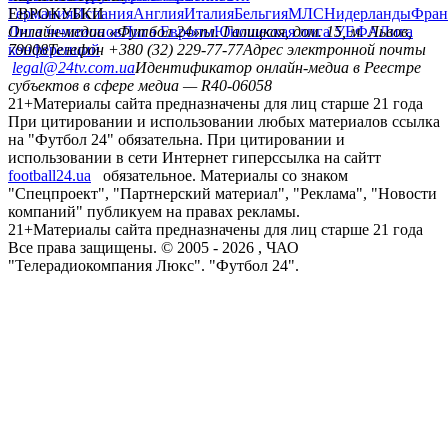
Германия
ЕВРОКУБКИ
Испания
Англия
Италия
Бельгия
МЛС
Нидерланды
Фран
Лига чемпионов
Онлайн-медиа «Футбол 24»
Лига Европы
пл. Галицкая, дом. 15, м. Львов,
Юношеская лига УЕФА
Лига
конференций
79008
Телефон +380 (32) 229-77-77
Адрес электронной почты
legal@24tv.com.ua
Идентификатор онлайн-медиа в Реестре
субъектов в сфере медиа — R40-06058
21+
Материалы сайта предназначены для лиц старше 21 года
При цитировании и использовании любых материалов ссылка
на "Футбол 24" обязательна. При цитировании и
использовании в сети Интернет гиперссылка на сайтт
football24.ua
обязательное. Материалы со знаком
"Спецпроект", "Партнерский материал", "Реклама", "Новости
компаний" публикуем на правах рекламы.
21+
Материалы сайта предназначены для лиц старше 21 года
Все права защищены. © 2005 -
2026
, ЧАО
"Телерадиокомпания Люкс". "Футбол 24".