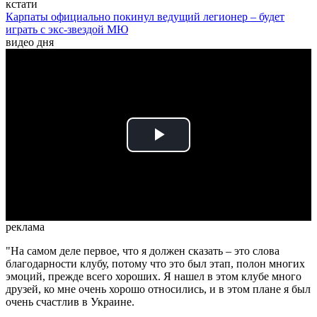
кстати
Карпаты официально покинул ведущий легионер – будет
играть с экс-звездой МЮ
видео дня
Play
Video
реклама
"На самом деле первое, что я должен сказать – это слова
благодарности клубу, потому что это был этап, полон многих
эмоций, прежде всего хороших. Я нашел в этом клубе много
друзей, ко мне очень хорошо относились, и в этом плане я был
очень счастлив в Украине.