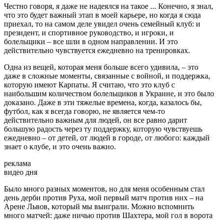
Честно говоря, я даже не надеялся на такое ... Конечно, я знал,
что это будет важный этап в моей карьере, но когда я сюда
приехал, то на самом деле увидел очень семейный клуб: и
президент, и спортивное руководство, и игроки, и
болельщики – все шли в одном направлении. И это
действительно чувствуется ежедневно на тренировках.
Одна из вещей, которая меня больше всего удивила, – это
даже в сложные моменты, связанные с войной, и поддержка,
которую имеют Карпаты. Я считаю, что это клуб с
наибольшим количеством болельщиков в Украине, и это было
доказано. Даже в эти тяжелые времена, когда, казалось бы,
футбол, как я всегда говорю, не является чем-то
действительно важным для людей, он все равно дарит
большую радость через ту поддержку, которую чувствуешь
ежедневно – от детей, от людей в городе, от любого: каждый
знает о клубе, и это очень важно.
реклама
видео дня
Было много разных моментов, но для меня особенным стал
день дерби против Руха, мой первый матч против них – на
Арене Львов, который мы выиграли. Можно вспомнить
много матчей: даже ничью против Шахтера, мой гол в ворота