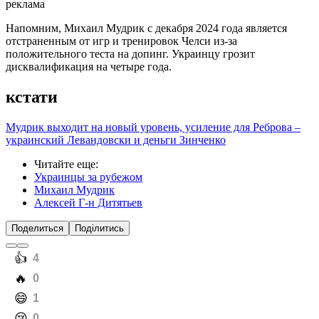
реклама
Напомним, Михаил Мудрик с декабря 2024 года является
отстраненным от игр и тренировок Челси из-за
положительного теста на допинг. Украинцу грозит
дисквалификация на четыре года.
кстати
Мудрик выходит на новый уровень, усиление для Реброва –
украинский Левандовски и деньги Зинченко
Читайте еще
:
Украинцы за рубежом
Михаил Мудрик
Алексей Г-н Дитятьев
Поделиться
Поділитись
️👍
4
️🔥
0
️😄
1
️😢
0