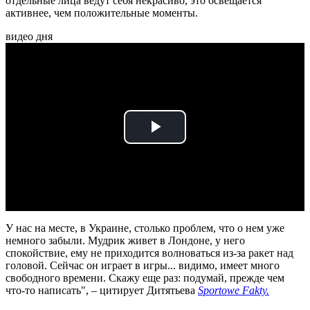
отдельные лица ведут себя некрасиво, это освещается
активнее, чем положительные моменты.
видео дня
Play
Video
У нас на месте, в Украине, столько проблем, что о нем уже
немного забыли. Мудрик живет в Лондоне, у него
спокойствие, ему не приходится волноваться из-за ракет над
головой. Сейчас он играет в игры... видимо, имеет много
свободного времени. Скажу еще раз: подумай, прежде чем
что-то написать", – цитирует Дитятьева
Sportowe Fakty.