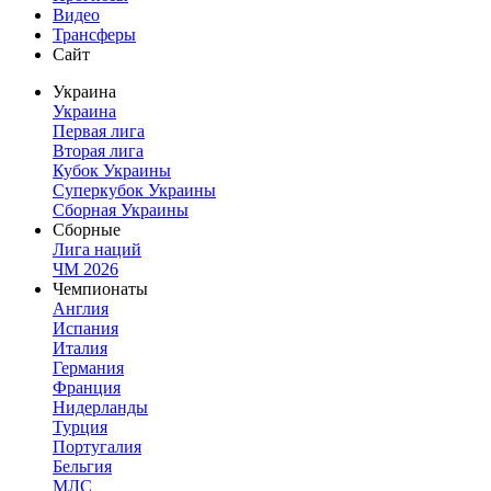
Видео
Трансферы
Сайт
Украина
Украина
Первая лига
Вторая лига
Кубок Украины
Суперкубок Украины
Сборная Украины
Сборные
Лига наций
ЧМ 2026
Чемпионаты
Англия
Испания
Италия
Германия
Франция
Нидерланды
Турция
Португалия
Бельгия
МЛС