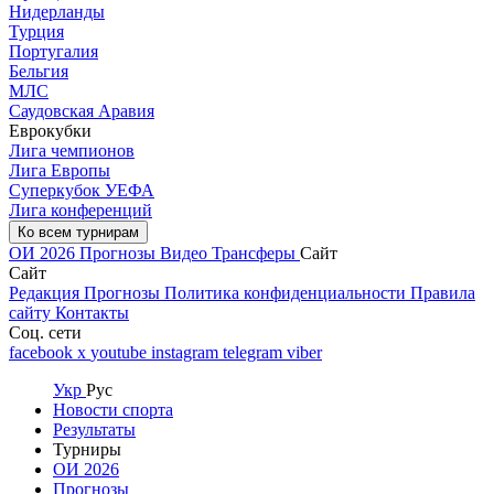
Нидерланды
Турция
Португалия
Бельгия
МЛС
Саудовская Аравия
Еврокубки
Лига чемпионов
Лига Европы
Суперкубок УЕФА
Лига конференций
Ко всем турнирам
ОИ 2026
Прогнозы
Видео
Трансферы
Сайт
Сайт
Редакция
Прогнозы
Политика конфиденциальности
Правила
сайту
Контакты
Соц. сети
facebook
x
youtube
instagram
telegram
viber
Укр
Рус
Новости спорта
Результаты
Турниры
ОИ 2026
Прогнозы