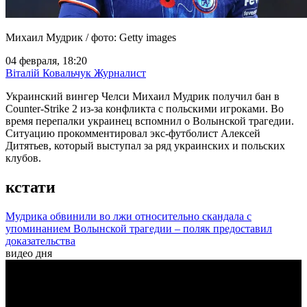
Михаил Мудрик / фото: Getty images
04 февраля, 18:20
Віталій Ковальчук
Журналист
Украинский вингер Челси Михаил Мудрик получил бан в
Counter-Strike 2 из-за конфликта с польскими игроками. Во
время перепалки украинец вспомнил о Волынской трагедии.
Ситуацию прокомментировал экс-футболист Алексей
Дитятьев, который выступал за ряд украинских и польских
клубов.
кстати
Мудрика обвинили во лжи относительно скандала с
упоминанием Волынской трагедии – поляк предоставил
доказательства
видео дня