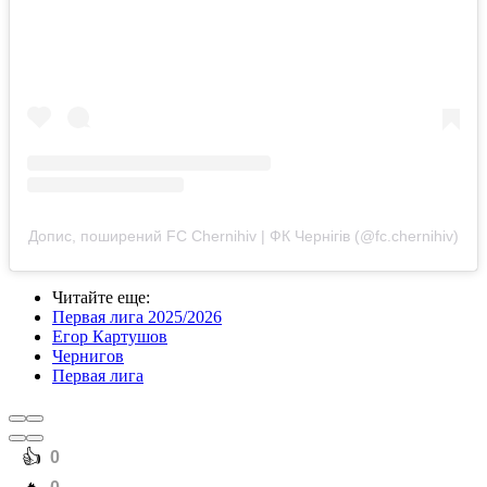
Допис, поширений FC Chernihiv | ФК Чернігів (@fc.chernihiv)
Читайте еще
:
Первая лига 2025/2026
Егор Картушов
Чернигов
Первая лига
️👍
0