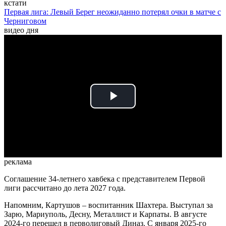
кстати
Первая лига: Левый Берег неожиданно потерял очки в матче с
Черниговом
видео дня
Play
Video
реклама
Соглашение 34-летнего хавбека с представителем Первой
лиги рассчитано до лета 2027 года.
Напомним, Картушов – воспитанник Шахтера. Выступал за
Зарю, Мариуполь, Десну, Металлист и Карпаты. В августе
2024-го перешел в перволиговый Диназ. С января 2025-го