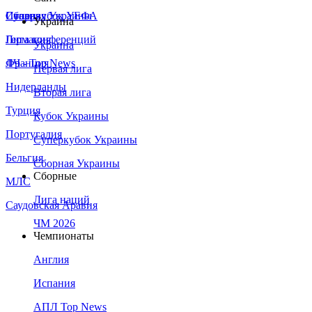
Сборная Украины
Италия
Суперкубок УЕФА
Украина
Германия
Лига конференций
Украина
Франция
ЛЧ - Top News
Первая лига
Нидерланды
Вторая лига
Турция
Кубок Украины
Португалия
Суперкубок Украины
Бельгия
Сборная Украины
Сборные
МЛС
Лига наций
Саудовская Аравия
ЧМ 2026
Чемпионаты
Англия
Испания
АПЛ Top News