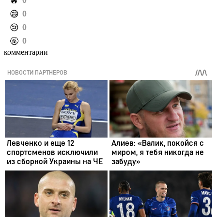
️🔥
0
️😄
0
️😢
0
️🤬
0
комментарии