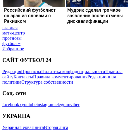
главная
матч-центр
прогнозы
футбол +
Избранное
САЙТ ФУТБОЛ 24
Редакция
Прогнозы
Политика конфиденциальности
Правила
сайту
Контакты
Правила комментирования
Редакционная
политика
Структура собственности
Соц. сети
facebook
x
youtube
instagram
telegram
viber
УКРАИНА
Украина
Первая лига
Вторая лига