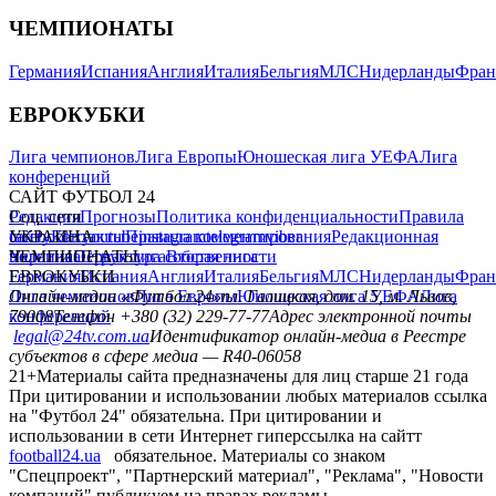
ЧЕМПИОНАТЫ
Германия
Испания
Англия
Италия
Бельгия
МЛС
Нидерланды
Фран
ЕВРОКУБКИ
Лига чемпионов
Лига Европы
Юношеская лига УЕФА
Лига
конференций
САЙТ ФУТБОЛ 24
Редакция
Соц. сети
Прогнозы
Политика конфиденциальности
Правила
сайту
facebook
УКРАИНА
Контакты
x
youtube
Правила комментирования
instagram
telegram
viber
Редакционная
политика
Украина
ЧЕМПИОНАТЫ
Первая лига
Структура собственности
Вторая лига
Германия
ЕВРОКУБКИ
Испания
Англия
Италия
Бельгия
МЛС
Нидерланды
Фран
Лига чемпионов
Онлайн-медиа «Футбол 24»
Лига Европы
пл. Галицкая, дом. 15, м. Львов,
Юношеская лига УЕФА
Лига
конференций
79008
Телефон +380 (32) 229-77-77
Адрес электронной почты
legal@24tv.com.ua
Идентификатор онлайн-медиа в Реестре
субъектов в сфере медиа — R40-06058
21+
Материалы сайта предназначены для лиц старше 21 года
При цитировании и использовании любых материалов ссылка
на "Футбол 24" обязательна. При цитировании и
использовании в сети Интернет гиперссылка на сайтт
football24.ua
обязательное. Материалы со знаком
"Спецпроект", "Партнерский материал", "Реклама", "Новости
компаний" публикуем на правах рекламы.