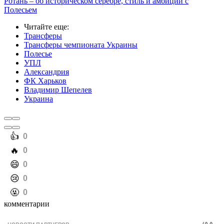
Ротань – об историческом серебре, стиль и амбиции с
Полесьем
Читайте еще
:
Трансферы
Трансферы чемпионата Украины
Полесье
УПЛ
Александрия
ФК Харьков
Владимир Шепелев
Украина
️👍
0
️🔥
0
️😄
0
️😢
0
️🤬
0
комментарии