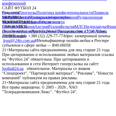
конференций
САЙТ ФУТБОЛ 24
Редакция
Соц. сети
Прогнозы
Политика конфиденциальности
Правила
сайту
facebook
УКРАИНА
Контакты
x
youtube
Правила комментирования
instagram
telegram
viber
Редакционная
политика
Украина
ЧЕМПИОНАТЫ
Первая лига
Структура собственности
Вторая лига
Германия
ЕВРОКУБКИ
Испания
Англия
Италия
Бельгия
МЛС
Нидерланды
Фран
Лига чемпионов
Онлайн-медиа «Футбол 24»
Лига Европы
пл. Галицкая, дом. 15, м. Львов,
Юношеская лига УЕФА
Лига
конференций
79008
Телефон +380 (32) 229-77-77
Адрес электронной почты
legal@24tv.com.ua
Идентификатор онлайн-медиа в Реестре
субъектов в сфере медиа — R40-06058
21+
Материалы сайта предназначены для лиц старше 21 года
При цитировании и использовании любых материалов ссылка
на "Футбол 24" обязательна. При цитировании и
использовании в сети Интернет гиперссылка на сайтт
football24.ua
обязательное. Материалы со знаком
"Спецпроект", "Партнерский материал", "Реклама", "Новости
компаний" публикуем на правах рекламы.
21+
Материалы сайта предназначены для лиц старше 21 года
Все права защищены. © 2005 -
2026
, ЧАО
"Телерадиокомпания Люкс". "Футбол 24".