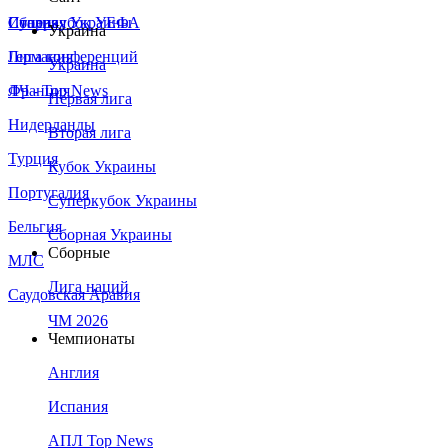
Сборная Украины
Италия
Суперкубок УЕФА
Украина
Германия
Лига конференций
Украина
Франция
ЛЧ - Top News
Первая лига
Нидерланды
Вторая лига
Турция
Кубок Украины
Португалия
Суперкубок Украины
Бельгия
Сборная Украины
Сборные
МЛС
Лига наций
Саудовская Аравия
ЧМ 2026
Чемпионаты
Англия
Испания
АПЛ Top News