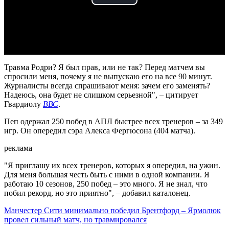
Play
Video
Травма Родри? Я был прав, или не так? Перед матчем вы
спросили меня, почему я не выпускаю его на все 90 минут.
Журналисты всегда спрашивают меня: зачем его заменять?
Надеюсь, она будет не слишком серьезной", – цитирует
Гвардиолу
ВВС
.
Пеп одержал 250 побед в АПЛ быстрее всех тренеров – за 349
игр. Он опередил сэра Алекса Фергюсона (404 матча).
реклама
"Я приглашу их всех тренеров, которых я опередил, на ужин.
Для меня большая честь быть с ними в одной компании. Я
работаю 10 сезонов, 250 побед – это много. Я не знал, что
побил рекорд, но это приятно", – добавил каталонец.
Манчестер Сити минимально победил Брентфорд – Ярмолюк
провел сильный матч, но травмировался