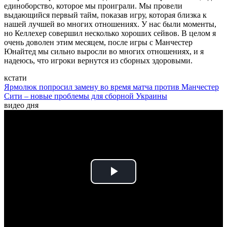
единоборство, которое мы проиграли. Мы провели
выдающийся первый тайм, показав игру, которая близка к
нашей лучшей во многих отношениях. У нас были моменты,
но Келлехер совершил несколько хороших сейвов. В целом я
очень доволен этим месяцем, после игры с Манчестер
Юнайтед мы сильно выросли во многих отношениях, и я
надеюсь, что игроки вернутся из сборных здоровыми.
кстати
Ярмолюк попросил замену во время матча против Манчестер
Сити – новые проблемы для сборной Украины
видео дня
Play
Video