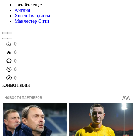
Читайте еще
:
Англия
Хосеп Гвардиола
Манчестер Сити
️👍
0
️🔥
0
️😄
0
️😢
0
️🤬
0
комментарии