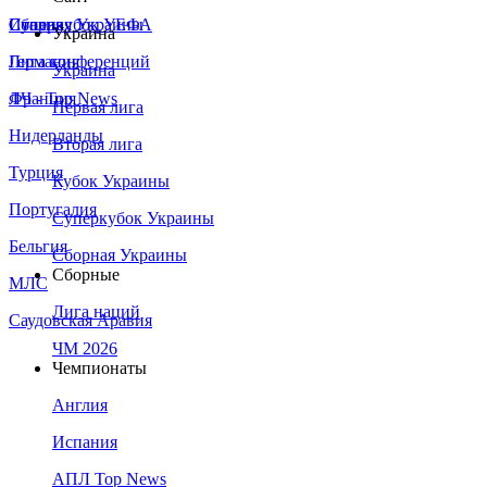
Сборная Украины
Италия
Суперкубок УЕФА
Украина
Германия
Лига конференций
Украина
Франция
ЛЧ - Top News
Первая лига
Нидерланды
Вторая лига
Турция
Кубок Украины
Португалия
Суперкубок Украины
Бельгия
Сборная Украины
Сборные
МЛС
Лига наций
Саудовская Аравия
ЧМ 2026
Чемпионаты
Англия
Испания
АПЛ Top News