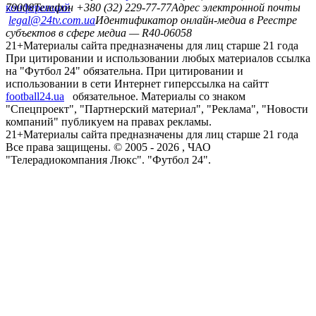
конференций
79008
Телефон +380 (32) 229-77-77
Адрес электронной почты
legal@24tv.com.ua
Идентификатор онлайн-медиа в Реестре
субъектов в сфере медиа — R40-06058
21+
Материалы сайта предназначены для лиц старше 21 года
При цитировании и использовании любых материалов ссылка
на "Футбол 24" обязательна. При цитировании и
использовании в сети Интернет гиперссылка на сайтт
football24.ua
обязательное. Материалы со знаком
"Спецпроект", "Партнерский материал", "Реклама", "Новости
компаний" публикуем на правах рекламы.
21+
Материалы сайта предназначены для лиц старше 21 года
Все права защищены. © 2005 -
2026
, ЧАО
"Телерадиокомпания Люкс". "Футбол 24".