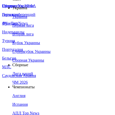
Сборная Украины
Италия
Суперкубок УЕФА
Украина
Германия
Лига конференций
Украина
Франция
ЛЧ - Top News
Первая лига
Нидерланды
Вторая лига
Турция
Кубок Украины
Португалия
Суперкубок Украины
Бельгия
Сборная Украины
Сборные
МЛС
Лига наций
Саудовская Аравия
ЧМ 2026
Чемпионаты
Англия
Испания
АПЛ Top News