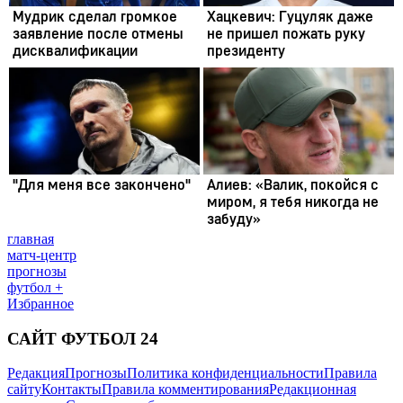
главная
матч-центр
прогнозы
футбол +
Избранное
САЙТ ФУТБОЛ 24
Редакция
Прогнозы
Политика конфиденциальности
Правила
сайту
Контакты
Правила комментирования
Редакционная