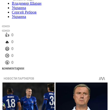
Владимир Шаран
Украина
Сергей Ребров
Украина
️👍
0
️🔥
0
️😄
0
️😢
0
️🤬
0
комментарии