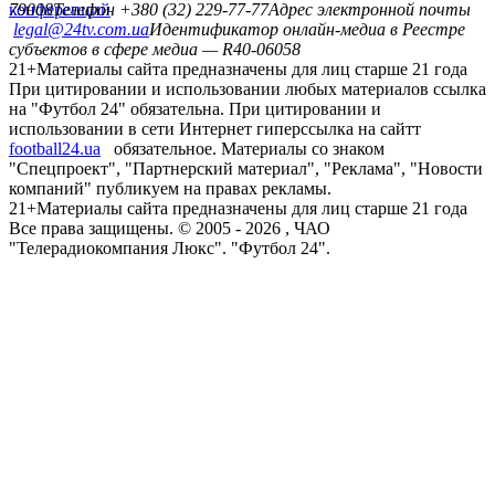
конференций
79008
Телефон +380 (32) 229-77-77
Адрес электронной почты
legal@24tv.com.ua
Идентификатор онлайн-медиа в Реестре
субъектов в сфере медиа — R40-06058
21+
Материалы сайта предназначены для лиц старше 21 года
При цитировании и использовании любых материалов ссылка
на "Футбол 24" обязательна. При цитировании и
использовании в сети Интернет гиперссылка на сайтт
football24.ua
обязательное. Материалы со знаком
"Спецпроект", "Партнерский материал", "Реклама", "Новости
компаний" публикуем на правах рекламы.
21+
Материалы сайта предназначены для лиц старше 21 года
Все права защищены. © 2005 -
2026
, ЧАО
"Телерадиокомпания Люкс". "Футбол 24".