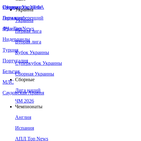
Сборная Украины
Италия
Суперкубок УЕФА
Украина
Германия
Лига конференций
Украина
Франция
ЛЧ - Top News
Первая лига
Нидерланды
Вторая лига
Турция
Кубок Украины
Португалия
Суперкубок Украины
Бельгия
Сборная Украины
Сборные
МЛС
Лига наций
Саудовская Аравия
ЧМ 2026
Чемпионаты
Англия
Испания
АПЛ Top News