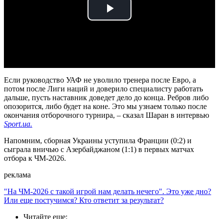
Play
Video
Если руководство УАФ не уволило тренера после Евро, а
потом после Лиги наций и доверило специалисту работать
дальше, пусть наставник доведет дело до конца. Ребров либо
опозорится, либо будет на коне. Это мы узнаем только после
окончания отборочного турнира, – сказал Шаран в интервью
Sport.ua.
Напомним, сборная Украины уступила Франции (0:2) и
сыграла вничью с Азербайджаном (1:1) в первых матчах
отбора к ЧМ-2026.
реклама
"На ЧМ-2026 с такой игрой нам делать нечего". Это уже дно?
Или еще постучимся? Кто ответит за результат?
Читайте еще
: