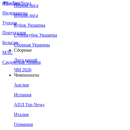
Франция
ЛЧ - Top News
Первая лига
Нидерланды
Вторая лига
Турция
Кубок Украины
Португалия
Суперкубок Украины
Бельгия
Сборная Украины
Сборные
МЛС
Лига наций
Саудовская Аравия
ЧМ 2026
Чемпионаты
Англия
Испания
АПЛ Top News
Италия
Германия