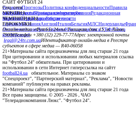
САЙТ ФУТБОЛ 24
Редакция
Соц. сети
Прогнозы
Политика конфиденциальности
Правила
сайту
facebook
УКРАИНА
Контакты
x
youtube
Правила комментирования
instagram
telegram
viber
Редакционная
политика
Украина
ЧЕМПИОНАТЫ
Первая лига
Структура собственности
Вторая лига
Германия
ЕВРОКУБКИ
Испания
Англия
Италия
Бельгия
МЛС
Нидерланды
Фран
Лига чемпионов
Онлайн-медиа «Футбол 24»
Лига Европы
пл. Галицкая, дом. 15, м. Львов,
Юношеская лига УЕФА
Лига
конференций
79008
Телефон +380 (32) 229-77-77
Адрес электронной почты
legal@24tv.com.ua
Идентификатор онлайн-медиа в Реестре
субъектов в сфере медиа — R40-06058
21+
Материалы сайта предназначены для лиц старше 21 года
При цитировании и использовании любых материалов ссылка
на "Футбол 24" обязательна. При цитировании и
использовании в сети Интернет гиперссылка на сайтт
football24.ua
обязательное. Материалы со знаком
"Спецпроект", "Партнерский материал", "Реклама", "Новости
компаний" публикуем на правах рекламы.
21+
Материалы сайта предназначены для лиц старше 21 года
Все права защищены. © 2005 -
2026
, ЧАО
"Телерадиокомпания Люкс". "Футбол 24".