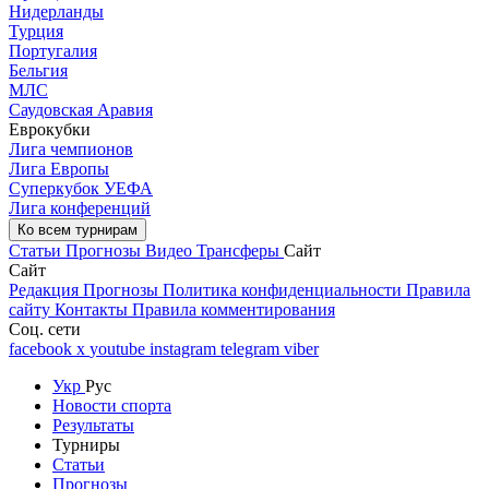
Нидерланды
Турция
Португалия
Бельгия
МЛС
Саудовская Аравия
Еврокубки
Лига чемпионов
Лига Европы
Суперкубок УЕФА
Лига конференций
Ко всем турнирам
Статьи
Прогнозы
Видео
Трансферы
Сайт
Сайт
Редакция
Прогнозы
Политика конфиденциальности
Правила
сайту
Контакты
Правила комментирования
Соц. сети
facebook
x
youtube
instagram
telegram
viber
Укр
Рус
Новости спорта
Результаты
Турниры
Статьи
Прогнозы