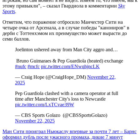
игрокам, но сам момент я не видел. Имеем то, что имеем, мы к
этому привыкли", – сказал Гвардиола в комментарии
Sky
Sports
.
Отметим, что поражение отбросило Манчестер Сити на
четыре очка от Арсенала, а в случае победы "канониров" в
дерби с Тоттенхэмом их преимущество может вырасти до
семи баллов.
Joelinton ushered away from Man City aggro and…
️ Bruno Guimaraes & Pep Guardiola (heated) exchange
#nufc
#mcfc
pic.twitter.com/ENwqhjncLK
— Craig Hope (@CraigHope_DM)
November 22,
2025
Pep Guardiola clashed with a camera operator at full
time after Manchester City's loss to Newcastle
pic.twitter.com/LxTCvae39W
— CBS Sports Golazo ️ (@CBSSportsGolazo)
November 22, 2025
Ман Сити проиграл Ньюкаслу впервые за почти 7 лет – Барнс
оформил дубль после ужасного промаха, дикие 7 минут