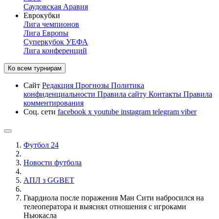
Саудовская Аравия
Еврокубки
Лига чемпионов
Лига Европы
Суперкубок УЕФА
Лига конференций
Ко всем турнирам
Сайт
Редакция
Прогнозы
Политика
конфиденциальности
Правила сайту
Контакты
Правила
комментирования
Соц. сети
facebook
x
youtube
instagram
telegram
viber
Футбол 24
Новости футбола
АПЛ з GGBET
Гвардиола после поражения Ман Сити набросился на
телеоператора и выяснял отношения с игроками
Ньюкасла