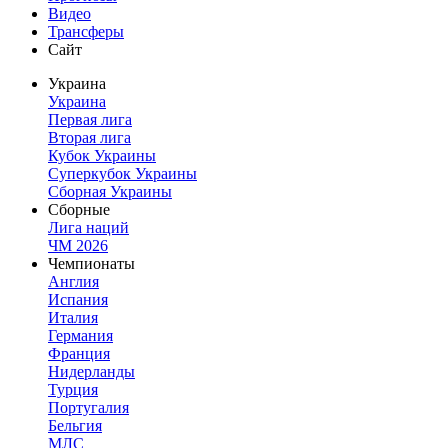
Видео
Трансферы
Сайт
Украина
Украина
Первая лига
Вторая лига
Кубок Украины
Суперкубок Украины
Сборная Украины
Сборные
Лига наций
ЧМ 2026
Чемпионаты
Англия
Испания
Италия
Германия
Франция
Нидерланды
Турция
Португалия
Бельгия
МЛС