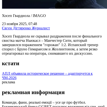
Хосеп Гвардиола / IMAGO
23 ноября 2025, 07:48
Євген Дігтяренко
Журналист
Хосеп Гвардиола не скрывал раздражения после финального
свистка матча Ньюкасл – Манчестер Сити, который
завершился поражением "горожан" 1:2. Испанский тренер
спорил с Бруно Гимараесом и Жоэлинтоном, а затем резко
отреагировал на оператора, снимавшего их дискуссию.
кстати
АПЛ объявила историческое решение – адаптируется к
ЧМ-2026
реклама
рекламная информация
Команди, фани, реальні емоції – усе це про футбол.
Букмекерський бренд GGBET посилює враження від гри, щоб