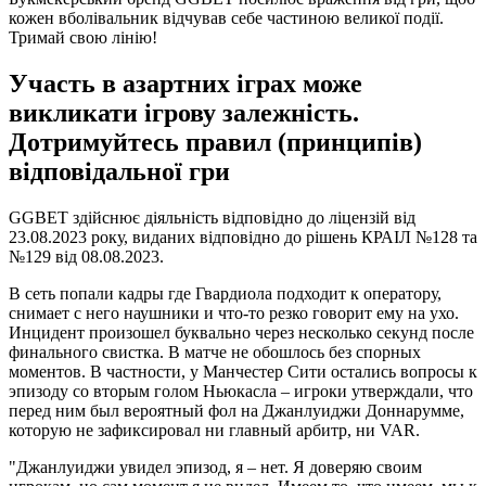
кожен вболівальник відчував себе частиною великої події.
Тримай свою лінію!
Участь в азартних іграх може
викликати ігрову залежність.
Дотримуйтесь правил (принципів)
відповідальної гри
GGBET здійснює діяльність відповідно до ліцензій від
23.08.2023 року, виданих відповідно до рішень КРАІЛ №128 та
№129 від 08.08.2023.
В сеть попали кадры где Гвардиола подходит к оператору,
снимает с него наушники и что-то резко говорит ему на ухо.
Инцидент произошел буквально через несколько секунд после
финального свистка. В матче не обошлось без спорных
моментов. В частности, у Манчестер Сити остались вопросы к
эпизоду со вторым голом Ньюкасла – игроки утверждали, что
перед ним был вероятный фол на Джанлуиджи Доннарумме,
которую не зафиксировал ни главный арбитр, ни VAR.
"Джанлуиджи увидел эпизод, я – нет. Я доверяю своим