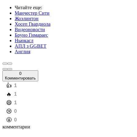
Читайте еще
:
Манчестер Сити
Жоэлинтон
Хосеп Гвардиола
Видеоновости
Бруно Гимараес
Ньюкасл
АПЛ з GGBET
Англия
0
Комментировать
️👍
1
️🔥
1
️😄
1
️😢
0
️🤬
0
комментарии