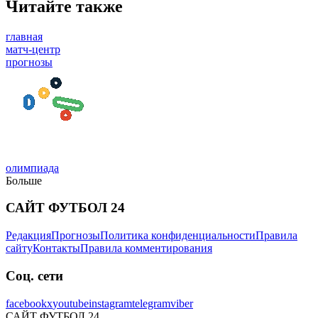
Читайте также
главная
матч-центр
прогнозы
олимпиада
Больше
САЙТ ФУТБОЛ 24
Редакция
Прогнозы
Политика конфиденциальности
Правила
сайту
Контакты
Правила комментирования
Соц. сети
facebook
x
youtube
instagram
telegram
viber
САЙТ ФУТБОЛ 24