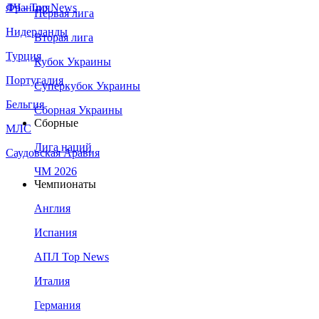
Франция
ЛЧ - Top News
Первая лига
Нидерланды
Вторая лига
Турция
Кубок Украины
Португалия
Суперкубок Украины
Бельгия
Сборная Украины
Сборные
МЛС
Лига наций
Саудовская Аравия
ЧМ 2026
Чемпионаты
Англия
Испания
АПЛ Top News
Италия
Германия