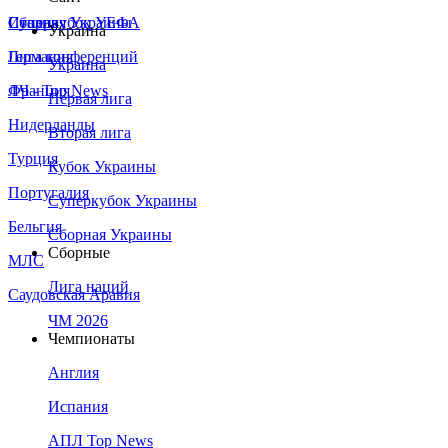
Сборная Украины
Италия
Суперкубок УЕФА
Украина
Германия
Лига конференций
Украина
Франция
ЛЧ - Top News
Первая лига
Нидерланды
Вторая лига
Турция
Кубок Украины
Португалия
Суперкубок Украины
Бельгия
Сборная Украины
Сборные
МЛС
Лига наций
Саудовская Аравия
ЧМ 2026
Чемпионаты
Англия
Испания
АПЛ Top News